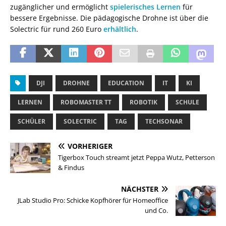
zugänglicher und ermöglicht
spielerisches Lernen
für
bessere Ergebnisse. Die pädagogische Drohne ist über die
Solectric für rund 260 Euro
erhältlich
.
DJI
DROHNE
EDUCATION
IT
KI
LERNEN
ROBOMASTER TT
ROBOTIK
SCHULE
SCHÜLER
SOLECTRIC
TAG
TECHSONAR
VORHERIGER
Tigerbox Touch streamt jetzt Peppa Wutz, Petterson
& Findus
NÄCHSTER
JLab Studio Pro: Schicke Kopfhörer für Homeoffice
und Co.