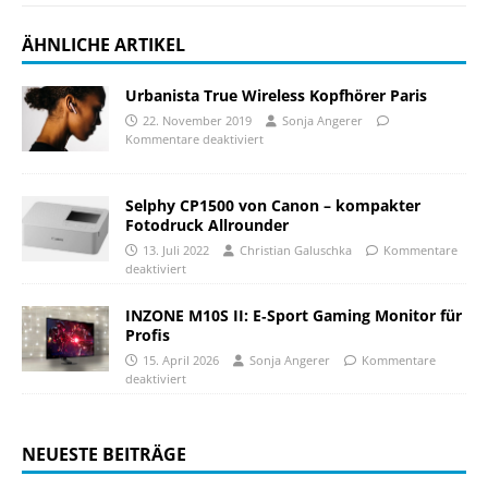
ÄHNLICHE ARTIKEL
Urbanista True Wireless Kopfhörer Paris
22. November 2019
Sonja Angerer
Kommentare deaktiviert
Selphy CP1500 von Canon – kompakter
Fotodruck Allrounder
13. Juli 2022
Christian Galuschka
Kommentare
deaktiviert
INZONE M10S II: E‑Sport Gaming Monitor für
Profis
15. April 2026
Sonja Angerer
Kommentare
deaktiviert
NEUESTE BEITRÄGE