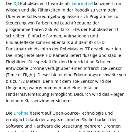
Die
DJI
RoboMaster TT wurde als
Lehrmittel
konzipiert, um
Wissen und die Fähigkeiten in der Robotik zu vermitteln.
Über eine Softwareumgebung lassen sich Programme zur
Steuerung von Farben und Leuchtfrequenz der
programmierbaren 256-Vollfarb-LEDs der RoboMaster TT
schreiben. Einfache Formen, Animationen und
Bildlaufeffekte können ebenfalls auf dem 8×8-LED-
Punktmatrixbildschirm der RoboMaster TT erstellt werden.
Die integrierte 5MP-HD-Kamera liefert flüssige und stabile
Flugbilder. Die speziell für den Unterricht an Schulen
entwickelte Drohne verfügt über einen Infrarot-ToF-Sensor
(Time of Flight). Dieser bietet eine Erkennungsreichweite von
bis zu 1,2 Metern. Denn mit dem ToF-Sensor wird die
Umgebung wahrgenommen und eine einfache
Hindernisvermeidung ermöglicht. Dadurch wird das Fliegen
in einem Klassenzimmer sicherer.
Die
Drohne
basiert auf Open-Source-Technologie und
ermöglicht dank der ausgezeichneten Skalierbarkeit der
Software und Hardware die Steuerung mehrerer Drohnen