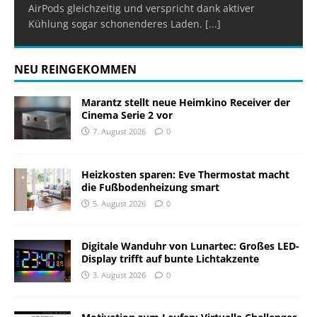
AirPods gleichzeitig und verspricht dank aktiver
Kühlung sogar schonenderes Laden.
[...]
NEU REINGEKOMMEN
Marantz stellt neue Heimkino Receiver der
Cinema Serie 2 vor
7. August 2026
0
Heizkosten sparen: Eve Thermostat macht
die Fußbodenheizung smart
5. August 2026
0
Digitale Wanduhr von Lunartec: Großes LED-
Display trifft auf bunte Lichtakzente
3. August 2026
0