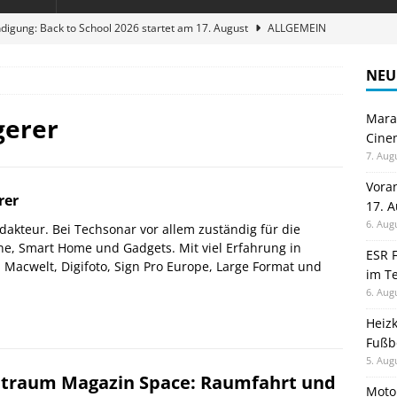
digung: Back to School 2026 startet am 17. August
ALLGEMEIN
ble 3-in-1 Magnetic Charging Station im Test: Eine Ladestation für
NEU
Maran
en sparen: Eve Thermostat macht die Fußbodenheizung smart
gerer
Cinem
7. Aug
 im Test: Mein Begleiter für Wacken 2026
TELEFON
Vora
rer
17. 
stellt neue Heimkino Receiver der Cinema Serie 2 vor
GAMES
6. Aug
akteur. Bei Techsonar vor allem zuständig für die
e, Smart Home und Gadgets. Mit viel Erfahrung in
ESR F
Macwelt, Digifoto, Sign Pro Europe, Large Format und
im Te
6. Aug
Heiz
Fußb
5. Aug
traum Magazin Space: Raumfahrt und
Moto