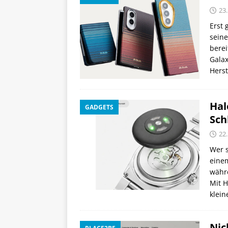
23.
Erst
seine
berei
Galax
Herst
Hal
GADGETS
Sch
22.
Wer s
einem
währ
Mit H
klei
Nic