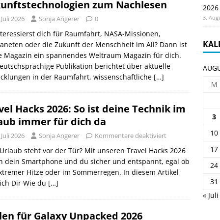
unftstechnologien zum Nachlesen
2026
3. Aug
 Juli 2026
Sonja Angerer
0
teressierst dich für Raumfahrt, NASA-Missionen,
KAL
aneten oder die Zukunft der Menschheit im All? Dann ist
e Magazin ein spannendes Weltraum Magazin für dich.
eutschsprachige Publikation berichtet über aktuelle
AUGU
cklungen in der Raumfahrt, wissenschaftliche
[…]
M
vel Hacks 2026: So ist deine Technik im
3
aub immer für dich da
10
 Juli 2026
Sonja Angerer
Kommentare deaktiviert
17
Urlaub steht vor der Tür? Mit unseren Travel Hacks 2026
n dein Smartphone und du sicher und entspannt, egal ob
24
xtremer Hitze oder im Sommerregen. In diesem Artikel
31
ich Dir Wie du
[…]
« Juli
len für Galaxy Unpacked 2026