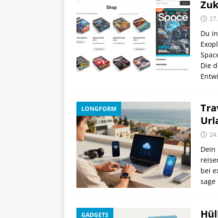
Zuk
27.
Du in
Exopl
Spac
Die d
Entwi
Tra
LONGFORM
Url
24.
Dein 
reise
bei e
sage 
Hül
GADGETS