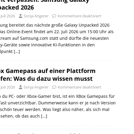
acked 2026
 Juli 2026
Sonja Angerer
Kommentare deaktiviert
ung bereitet das nächste große Galaxy Unpacked 2026
Das Online-Event findet am 22. Juli 2026 um 15:00 Uhr als
tream auf Samsung.com statt und dürfte die neuesten
y-Geräte sowie innovative KI-Funktionen in den
elpunkt
[…]
x Gamepass auf einer Plattform
fen: Was du dazu wissen musst
 Juli 2026
Sonja Angerer
Kommentare deaktiviert
du PC- oder Xbox-Gamer bist, ist ein XBox Gamepass für
fast unverzichtbar. Dummerweise kann er je nach Version
schön teuer werden. Was liegt also näher, als sich mal
sehen, ob das auch
[…]