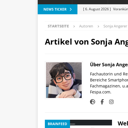
[ 6. August 2026 ]
Vorankün
NEWS TICKER
[ 6. August 2026 ]
ESR Folda
STARTSEITE
Autoren
Sonja Angerer
alles?
APPLE
[ 5. August 2026 ]
Heizkost
Artikel von
Sonja An
SMART HOME
[ 3. August 2026 ]
Moto G87
Über Sonja Ange
[ 7. August 2026 ]
Marantz 
Fachautorin und Red
Bereiche Smartphon
Fachmagazinen, u.a 
Fespa.com.
Wel
BRAINFEED