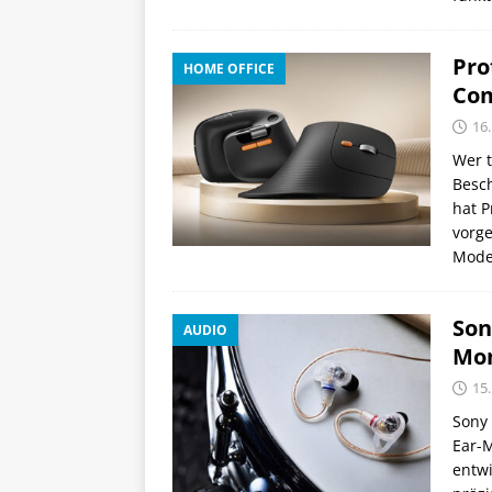
Pro
HOME OFFICE
Com
16.
Wer t
Besc
hat 
vorge
Mode
Son
AUDIO
Mon
15.
Sony 
Ear-M
entwi