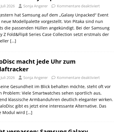
 Juli 2026
Sonja Angerer
Kommentare deaktiviert
 gestern hat Samsung auf dem „Galaxy Unpacked“ Event
 neue Modellpalette vorgestellt. Von Pitaka sind nun
ts die passenden Hüllen angekündigt. Bei der Samsung
y Z Fold&Flip8 Series Case Collection setzt erstmals der
eller
[…]
oDisc macht jede Uhr zum
laftracker
 Juli 2026
Sonja Angerer
Kommentare deaktiviert
eine Gesundheit im Blick behalten möchte, steht oft vor
 Problem: Viele Smartwatches sehen sportlich aus,
end klassische Armbanduhren deutlich eleganter wirken.
aloDisc gibt es jetzt eine interessante Alternative. Das
ne Modul wird
[…]
ht verpassen: Samsung Galaxy