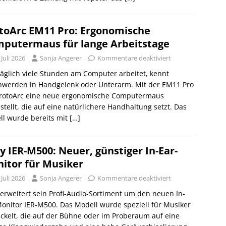
toArc EM11 Pro: Ergonomische
putermaus für lange Arbeitstage
 Juli 2026
Sonja Angerer
Kommentare deaktiviert
äglich viele Stunden am Computer arbeitet, kennt
hwerden in Handgelenk oder Unterarm. Mit der EM11 Pro
ProtoArc eine neue ergonomische Computermaus
stellt, die auf eine natürlichere Handhaltung setzt. Das
ll wurde bereits mit
[…]
y IER-M500: Neuer, günstiger In-Ear-
itor für Musiker
 Juli 2026
Sonja Angerer
Kommentare deaktiviert
erweitert sein Profi-Audio-Sortiment um den neuen In-
onitor IER-M500. Das Modell wurde speziell für Musiker
ckelt, die auf der Bühne oder im Proberaum auf eine