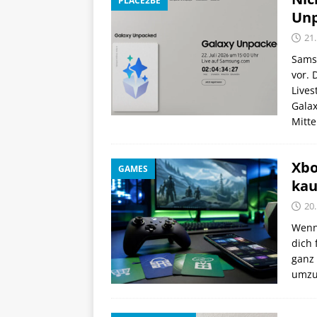
PLACE2BE
Unp
21.
Sams
vor. 
Lives
Galax
Mitt
Xbo
GAMES
kau
20.
Wenn 
dich 
ganz 
umzu