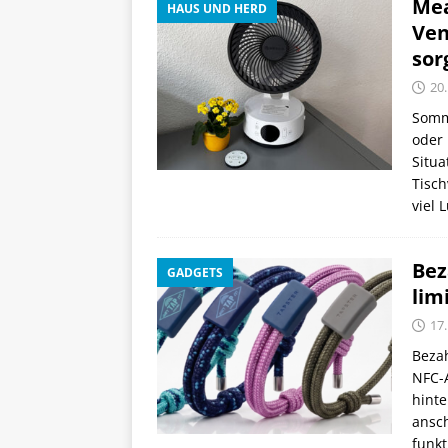
Mea
HAUS UND HERD
Ven
sor
20.
Somme
oder 
Situa
Tisch
viel 
Bez
GADGETS
lim
17.
Bezah
NFC-
hinte
ansch
funkt