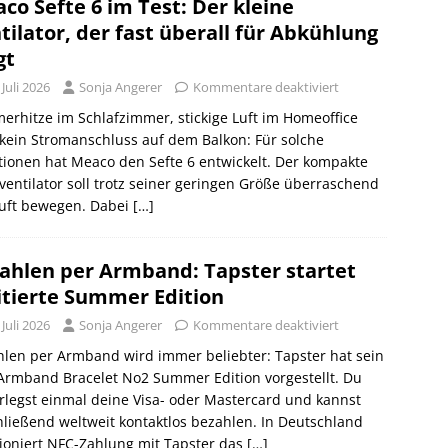
co Sefte 6 im Test: Der kleine
tilator, der fast überall für Abkühlung
gt
 Juli 2026
Sonja Angerer
Kommentare deaktiviert
rhitze im Schlafzimmer, stickige Luft im Homeoffice
kein Stromanschluss auf dem Balkon: Für solche
tionen hat Meaco den Sefte 6 entwickelt. Der kompakte
ventilator soll trotz seiner geringen Größe überraschend
Luft bewegen. Dabei
[…]
ahlen per Armband: Tapster startet
itierte Summer Edition
 Juli 2026
Sonja Angerer
Kommentare deaktiviert
len per Armband wird immer beliebter: Tapster hat sein
Armband Bracelet No2 Summer Edition vorgestellt. Du
rlegst einmal deine Visa- oder Mastercard und kannst
ließend weltweit kontaktlos bezahlen. In Deutschland
ioniert NFC-Zahlung mit Tapster das
[…]