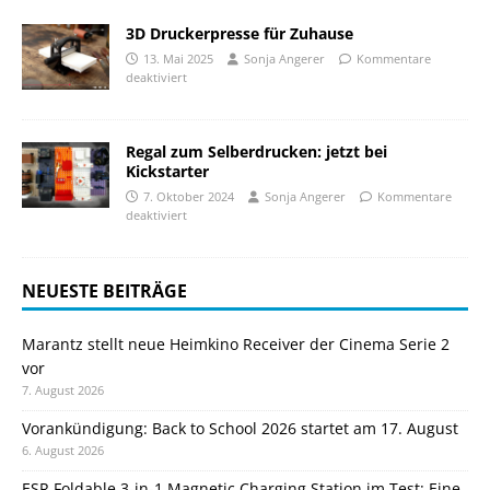
3D Druckerpresse für Zuhause
13. Mai 2025
Sonja Angerer
Kommentare
deaktiviert
Regal zum Selberdrucken: jetzt bei
Kickstarter
7. Oktober 2024
Sonja Angerer
Kommentare
deaktiviert
NEUESTE BEITRÄGE
Marantz stellt neue Heimkino Receiver der Cinema Serie 2
vor
7. August 2026
Vorankündigung: Back to School 2026 startet am 17. August
6. August 2026
ESR Foldable 3-in-1 Magnetic Charging Station im Test: Eine