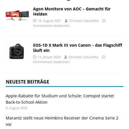
Agon Monitore von AOC – Gemacht für
Helden
16. August 2021
Christian Galuschka
Kommentare deaktiviert
EOS-1D X Mark III von Canon – das Flagschiff
läuft ein
13. Januar 2020
Christian Galuschka
Kommentare deaktiviert
NEUESTE BEITRÄGE
Apple-Rabatte für Studium und Schule: Comspot startet
Back-to-School-Aktion
8. August 2026
Marantz stellt neue Heimkino Receiver der Cinema Serie 2
vor