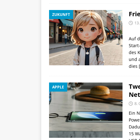
Fri
ZUKUNFT
13
Auf 
Start
des K
und a
dies
Twe
APPLE
Net
8.
Ein N
Power
Dadu
15 Wa