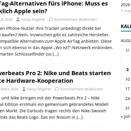
Tag-Alternativen fürs iPhone: Muss es
2026
klich Apple sein?
3. Aug
Juli 2026
Sonja Angerer
Kommentare deaktiviert
KAL
n iPhone-Nutzer ihre Tracker unbedingt direkt bei
 kaufen? Nein. Inzwischen gibt es zahlreiche Hersteller,
AUGU
ompatible Alternativen zum Apple AirTag anbieten. Diese
n sich ebenso in das Apple-„Wo ist?“-Netzwerk einbinden.
M
marten Schlüsselfinder (so
[…]
3
erbeats Pro 2: Nike und Beats starten
10
te Hardware‑Kooperation
17
. März 2026
Sonja Angerer
Kommentare deaktiviert
 und Nike bringen mit der Powerbeats Pro 2 – Nike
24
al Edition erstmals ein gemeinsam gebrandetes Modell
31
en Markt. Die Earbuds tragen rechts den Nike‑Swoosh
« Juli
inks das Beats‑Logo. Das ein Novum in
[…]