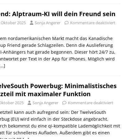
end: Alptraum-KI will dein Freund sein
. Oktober 2025
Sonja Angerer
Kommentare deaktiviert
dem nordamerikanischen Markt macht das Kanadische
-up Friend gerade Schlagzeilen. Denn die Auslieferung
I-Anhängers hat gerade begonnen. Dieser hört 24/7 zu,
ntwortet per Text in der App für iPhones. Möglich wird
[…]
lveSouth Powerbug: Minimalistisches
zteil mit maximaler Funktion
 Oktober 2025
Sonja Angerer
Kommentare deaktiviert
etzteil kann auch aufregend sein: Der TwelveSouth
bug (EU) wird einfach in der Steckdose angebracht.
rch bekommst du eine qi-kompatible Lademöglichkeit mit
tt für schnelleres Aufladen. Außerdem gibt es einen