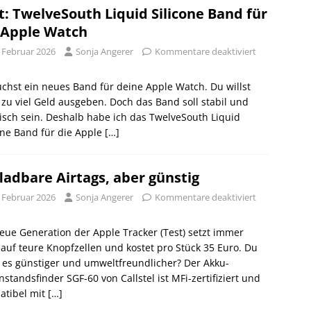
t: TwelveSouth Liquid Silicone Band für
 Apple Watch
. Februar 2026
Sonja Angerer
Kommentare deaktiviert
chst ein neues Band für deine Apple Watch. Du willst
 zu viel Geld ausgeben. Doch das Band soll stabil und
isch sein. Deshalb habe ich das TwelveSouth Liquid
one Band für die Apple
[…]
ladbare Airtags, aber günstig
. Februar 2026
Sonja Angerer
Kommentare deaktiviert
eue Generation der Apple Tracker (Test) setzt immer
auf teure Knopfzellen und kostet pro Stück 35 Euro. Du
t es günstiger und umweltfreundlicher? Der Akku-
standsfinder SGF-60 von Callstel ist MFi-zertifiziert und
atibel mit
[…]