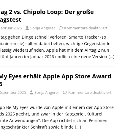
tag 2 vs. Chipolo Loop: Der große
tagstest
 Februar 2026
Sonja Angerer
Kommentare deaktiviert
ltag gehen Dinge schnell verloren. Smarte Tracker (so
ionieren sie) sollen dabei helfen, wichtige Gegenstände
lässig wiederzufinden. Apple hat mit dem Airtag 2 nun
fünf Jahren im Januar 2026 endlich eine neue Version
[…]
My Eyes erhält Apple App Store Award
5
 Dezember 2025
Sonja Angerer
Kommentare deaktiviert
App Be My Eyes wurde von Apple mit einem der App Store
s 2025 geehrt, und zwar in der Kategorie „Kulturell
ante Anwendungen“. Die App richtet sich an Personen
ingeschränkter Sehkraft sowie blinde
[…]