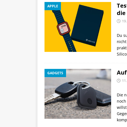
Tes
APPLE
die
19
Du su
nicht
prakt
Silic
Auf
GADGETS
11
Die n
noch 
wills
Gegen
komp