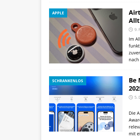
Air
APPLE
All
9.
Im Al
funkt
zuver
nach 
Be 
SCHRANKENLOS
202
5.
Die 
Award
relev
mit e