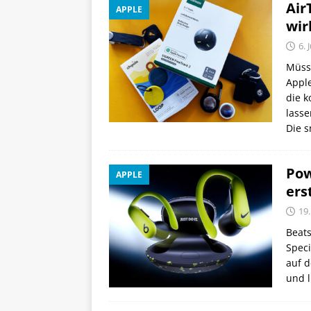
Air
APPLE
wir
6. 
Müsse
Apple
die k
lasse
Die s
Pow
APPLE
ers
19
Beats
Speci
auf d
und l