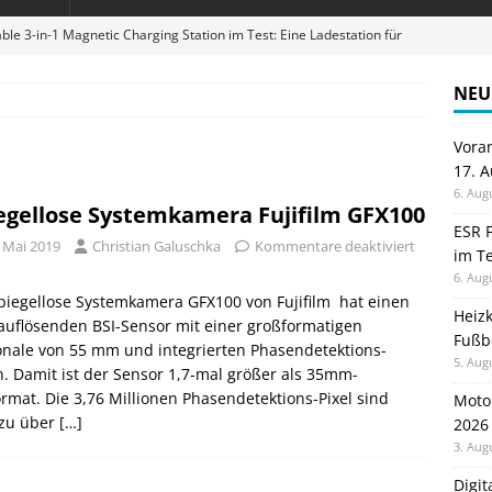
ble 3-in-1 Magnetic Charging Station im Test: Eine Ladestation für
NEU
en sparen: Eve Thermostat macht die Fußbodenheizung smart
Vora
17. 
 im Test: Mein Begleiter für Wacken 2026
TELEFON
6. Aug
egellose Systemkamera Fujifilm GFX100
Wanduhr von Lunartec: Großes LED-Display trifft auf bunte
ESR F
. Mai 2019
Christian Galuschka
Kommentare deaktiviert
im Te
 HERD
6. Aug
digung: Back to School 2026 startet am 17. August
ALLGEMEIN
piegellose Systemkamera GFX100 von Fujifilm hat einen
Heiz
uflösenden BSI-Sensor mit einer großformatigen
Fußb
nale von 55 mm und integrierten Phasendetektions-
5. Aug
n. Damit ist der Sensor 1,7-mal größer als 35mm-
ormat. Die 3,76 Millionen Phasendetektions-Pixel sind
Moto
zu über
[…]
2026
3. Aug
Digi