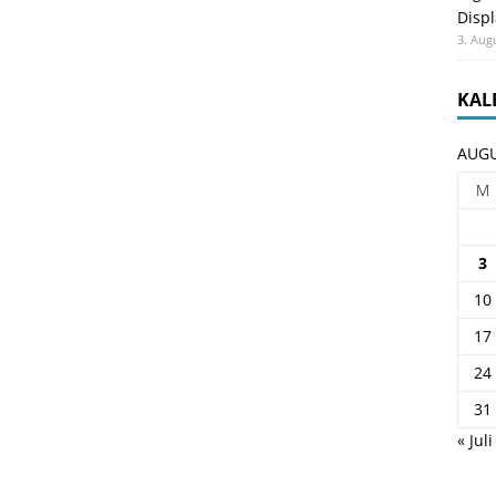
Displ
3. Aug
KAL
AUGU
M
3
10
17
24
31
« Juli