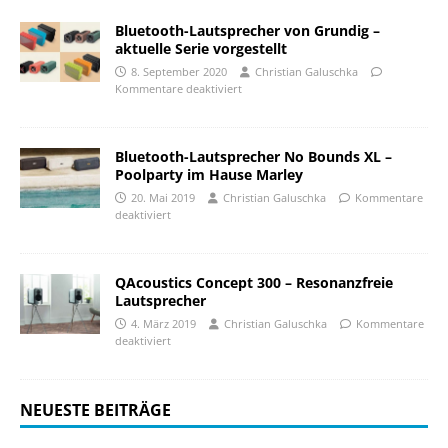
Bluetooth-Lautsprecher von Grundig –
aktuelle Serie vorgestellt
8. September 2020
Christian Galuschka
Kommentare deaktiviert
Bluetooth-Lautsprecher No Bounds XL –
Poolparty im Hause Marley
20. Mai 2019
Christian Galuschka
Kommentare
deaktiviert
QAcoustics Concept 300 – Resonanzfreie
Lautsprecher
4. März 2019
Christian Galuschka
Kommentare
deaktiviert
NEUESTE BEITRÄGE