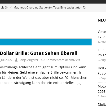
ble 3-in-1 Magnetic Charging Station im Test: Eine Ladestation für
NEU
en sparen: Eve Thermostat macht die Fußbodenheizung smart
Vora
17. 
 im Test: Mein Begleiter für Wacken 2026
TELEFON
6. Aug
Wanduhr von Lunartec: Großes LED-Display trifft auf bunte
ESR F
 Dollar Brille: Gutes Sehen überall
im Te
 HERD
 Juli 2025
Sonja Angerer
Kommentare deaktiviert
6. Aug
digung: Back to School 2026 startet am 17. August
ALLGEMEIN
ierzulange schlecht sieht, geht zum Optiker und kann
Heiz
 für kleines Geld eine einfache Brille bekommen. In
Fußb
n Ländern der Welt ist das aber nicht so. Für Menschen
5. Aug
ehbeeinträchtigung kann das ein existenzielles
[…]
Moto
2026
3. Aug
Digi