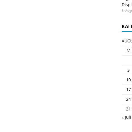
Displ
3. Aug
KAL
AUGU
M
3
10
17
24
31
« Juli