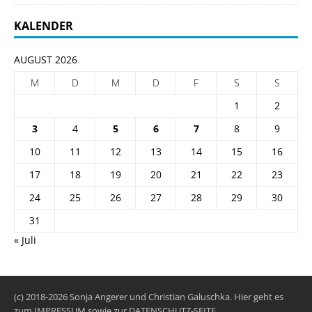
KALENDER
AUGUST 2026
M
D
M
D
F
S
S
1
2
3
4
5
6
7
8
9
10
11
12
13
14
15
16
17
18
19
20
21
22
23
24
25
26
27
28
29
30
31
« Juli
(c) 2018-2026 Sonja Angerer und Christian Galuschka. Hier geht es
zum
IMPRESSUM
sowie zur
DATENSCHUTZ-SEITE
.