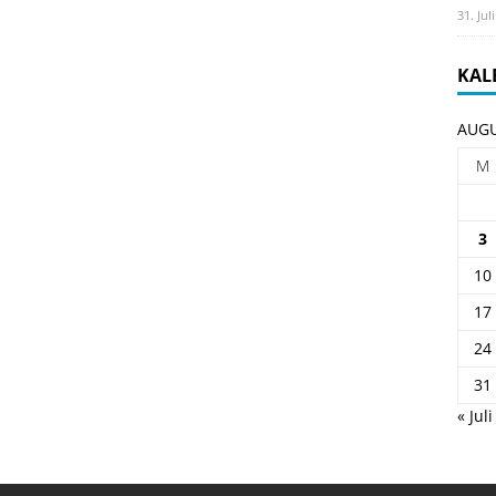
31. Jul
KAL
AUGU
M
3
10
17
24
31
« Juli