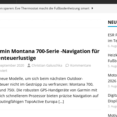
en sparen: Eve Thermostat macht die Fußbodenheizung smart
NEU
 im Test: Mein Begleiter für Wacken 2026
TELEFON
ESR F
Wanduhr von Lunartec: Großes LED-Display trifft auf bunte
im Te
 HERD
6. Aug
min Montana 700-Serie -Navigation für
zum Laufen: Virtuelle Challenges
GESUNDHEIT
Heiz
nteuerlustige
Fußb
ble 3-in-1 Magnetic Charging Station im Test: Eine Ladestation für
 September 2020
Christian Galuschka
Kommentare
5. Aug
viert
Moto
 neue Modelle, um sich beim nächsten Outdoor-
2026
euer nicht im Gestrüpp zu verfranzen: Montana 700,
3. Aug
und 750i. Die robusten GPS-Handgeräte von Garmin mit
Digi
ich schnellerem Prozessor bieten präzise Navigation auf
Displ
routingfähigen TopoActive Europa
[…]
3. Aug
Motiv