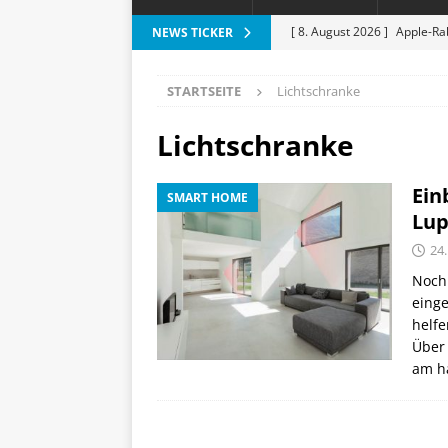
[ 8. August 2026 ]
Apple-Rab
NEWS TICKER
Aktion
SPARTIPPS
STARTSEITE
Lichtschranke
[ 7. August 2026 ]
Marantz 
[ 6. August 2026 ]
Vorankün
Lichtschranke
[ 6. August 2026 ]
ESR Folda
Ein
SMART HOME
alles?
APPLE
Lup
[ 9. August 2026 ]
Durabook 
24
Abenteuer
DRAUSSEN
Noch 
eing
helfe
Über
am h