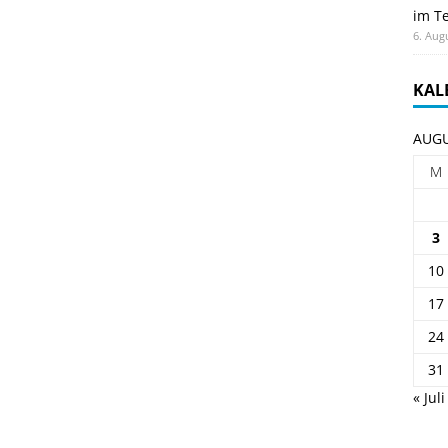
im Te
6. Aug
KAL
AUGU
M
3
10
17
24
31
« Juli