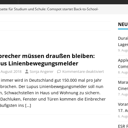
atte für Studium und Schule: Comspot startet Back-to-School-
NEU
stellt neue Heimkino Receiver der Cinema Serie 2 vor
GAMES
Durab
digung: Back to School 2026 startet am 17. August
ALLGEMEIN
Lage
ble 3-in-1 Magnetic Charging Station im Test: Eine Ladestation für
9. Aug
brecher müssen draußen bleiben:
Appl
us Linienbewegungsmelder
Comsp
R10 im Test: Das robuste Tablet für Lager, Baustelle und Outdoor-
. August 2018
Sonja Angerer
Kommentare deaktiviert
8. Aug
immer wird in Deutschland gut 150.000 mal pro Jahr
Maran
ebrochen. Der Lupus Linienbewegungsmelder soll nun
Cinem
n, Schwachstellen in Haus und Wohnung zu sichern.
7. Aug
 Dachluken, Fenster und Türen kommen die Einbrecher
Vora
äufigsten ins
[…]
17. 
6. Aug
ESR F