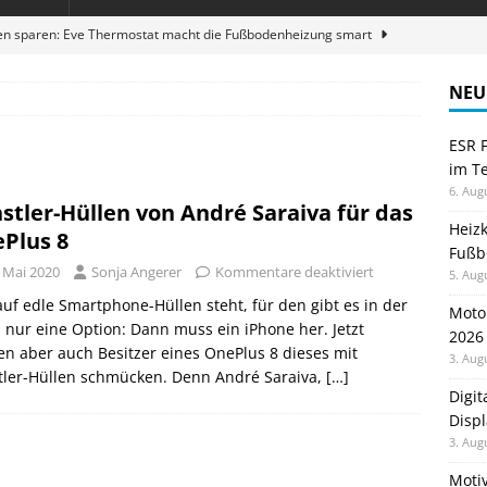
en sparen: Eve Thermostat macht die Fußbodenheizung smart
NEU
 im Test: Mein Begleiter für Wacken 2026
TELEFON
ESR F
Wanduhr von Lunartec: Großes LED-Display trifft auf bunte
im Te
 HERD
6. Aug
stler-Hüllen von André Saraiva für das
zum Laufen: Virtuelle Challenges
GESUNDHEIT
Heiz
Plus 8
Fußb
ble 3-in-1 Magnetic Charging Station im Test: Eine Ladestation für
. Mai 2020
Sonja Angerer
Kommentare deaktiviert
5. Aug
uf edle Smartphone-Hüllen steht, für den gibt es in der
Moto
 nur eine Option: Dann muss ein iPhone her. Jetzt
2026
n aber auch Besitzer eines OnePlus 8 dieses mit
3. Aug
tler-Hüllen schmücken. Denn André Saraiva,
[…]
Digi
Displ
3. Aug
Motiv