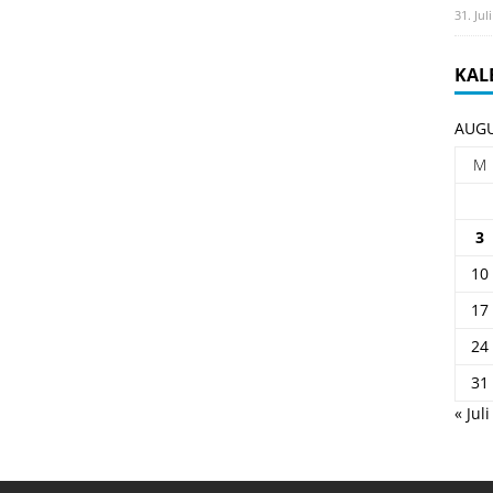
31. Jul
KAL
AUGU
M
3
10
17
24
31
« Juli