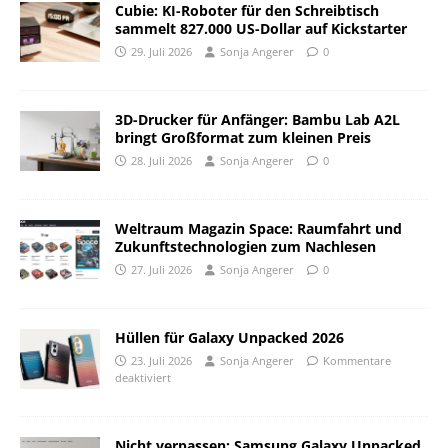
Cubie: KI-Roboter für den Schreibtisch
sammelt 827.000 US-Dollar auf Kickstarter
29. Juli 2026
Sonja Angerer
0
3D-Drucker für Anfänger: Bambu Lab A2L
bringt Großformat zum kleinen Preis
28. Juli 2026
Sonja Angerer
0
Weltraum Magazin Space: Raumfahrt und
Zukunftstechnologien zum Nachlesen
27. Juli 2026
Sonja Angerer
0
Hüllen für Galaxy Unpacked 2026
23. Juli 2026
Sonja Angerer
Kommentare
deaktiviert
Nicht verpassen: Samsung Galaxy Unpacked