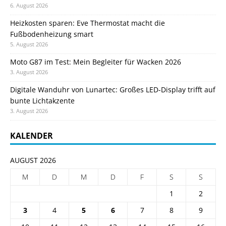
6. August 2026
Heizkosten sparen: Eve Thermostat macht die
Fußbodenheizung smart
5. August 2026
Moto G87 im Test: Mein Begleiter für Wacken 2026
3. August 2026
Digitale Wanduhr von Lunartec: Großes LED-Display trifft auf
bunte Lichtakzente
3. August 2026
KALENDER
AUGUST 2026
M
D
M
D
F
S
S
1
2
3
4
5
6
7
8
9