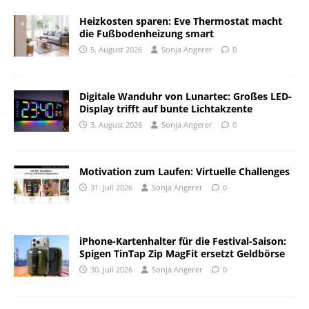
Heizkosten sparen: Eve Thermostat macht
die Fußbodenheizung smart
5. August 2026
Sonja Angerer
0
Digitale Wanduhr von Lunartec: Großes LED-
Display trifft auf bunte Lichtakzente
3. August 2026
Sonja Angerer
0
Motivation zum Laufen: Virtuelle Challenges
31. Juli 2026
Sonja Angerer
0
iPhone-Kartenhalter für die Festival-Saison:
Spigen TinTap Zip MagFit ersetzt Geldbörse
30. Juli 2026
Sonja Angerer
0