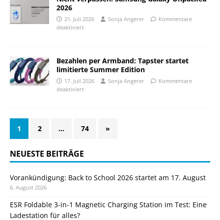
2026
21. Juli 2026
Sonja Angerer
Kommentare
deaktiviert
Bezahlen per Armband: Tapster startet
limitierte Summer Edition
17. Juli 2026
Sonja Angerer
Kommentare
deaktiviert
1
2
…
74
»
NEUESTE BEITRÄGE
Vorankündigung: Back to School 2026 startet am 17. August
6. August 2026
ESR Foldable 3-in-1 Magnetic Charging Station im Test: Eine
Ladestation für alles?