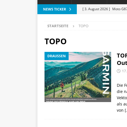
[ 3. August 2026 ]
Moto G87
NEWS TICKER
[ 3. August 2026 ]
Digitale 
STARTSEITE
TOPO
Lichtakzente
HAUS UND
[ 31. Juli 2026 ]
Motivation 
TOPO
[ 30. Juli 2026 ]
iPhone-Karte
TOP
DRAUSSEN
Geldbörse
APPLE
Out
[ 5. August 2026 ]
Heizkost
17.
SMART HOME
Die F
die n
Vekto
als 
von
[