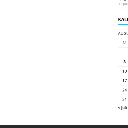
30. Jul
KAL
AUGU
M
3
10
17
24
31
« Juli