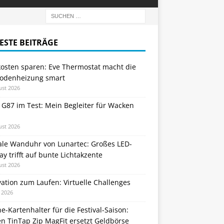
ESTE BEITRÄGE
kosten sparen: Eve Thermostat macht die
odenheizung smart
ust 2026
 G87 im Test: Mein Begleiter für Wacken
ust 2026
tale Wanduhr von Lunartec: Großes LED-
ay trifft auf bunte Lichtakzente
ust 2026
ation zum Laufen: Virtuelle Challenges
i 2026
e-Kartenhalter für die Festival-Saison:
n TinTap Zip MagFit ersetzt Geldbörse