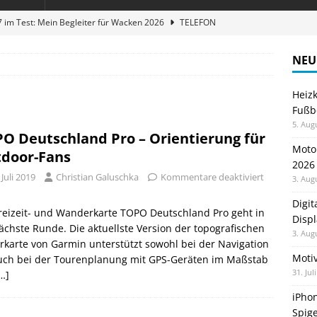
 im Test: Mein Begleiter für Wacken 2026
TELEFON
Wanduhr von Lunartec: Großes LED-Display trifft auf bunte
NEU
 HERD
Heiz
zum Laufen: Virtuelle Challenges
GESUNDHEIT
Fußb
nhalter für die Festival-Saison: Spigen TinTap Zip MagFit ersetzt
5. Aug
O Deutschland Pro – Orientierung für
Moto
door-Fans
2026
en sparen: Eve Thermostat macht die Fußbodenheizung smart
 Juli 2019
Christian Galuschka
Kommentare deaktiviert
3. Aug
Digi
reizeit- und Wanderkarte TOPO Deutschland Pro geht in
Displ
ächste Runde. Die aktuellste Version der topografischen
3. Aug
rkarte von Garmin unterstützt sowohl bei der Navigation
Motiv
auch bei der Tourenplanung mit GPS-Geräten im Maßstab
31. Jul
…]
iPhon
Spige