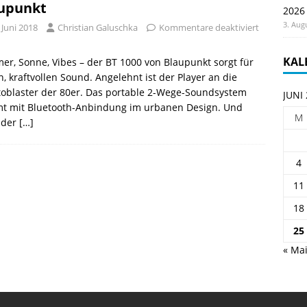
upunkt
2026
3. Aug
 Juni 2018
Christian Galuschka
Kommentare deaktiviert
KAL
r, Sonne, Vibes – der BT 1000 von Blaupunkt sorgt für
n, kraftvollen Sound. Angelehnt ist der Player an die
oblaster der 80er. Das portable 2-Wege-Soundsystem
JUNI
t mit Bluetooth-Anbindung im urbanen Design. Und
M
 der
[…]
4
11
18
25
« Ma