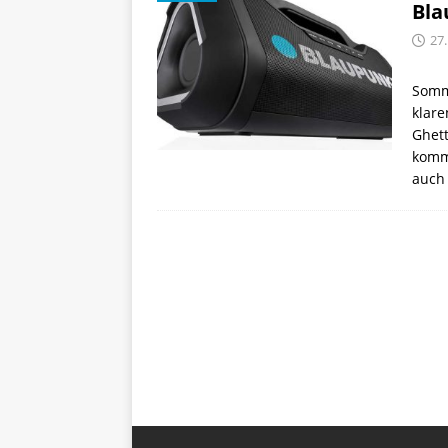
Bla
27.
Somme
klare
Ghett
komm
auch