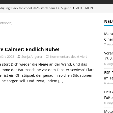
digung: Back to School 2026 startet am 17. August
ALLGEMEIN
ble 3-in-1 Magnetic Charging Station im Test: Eine Ladestation für
NEU
ittwoch)
Maran
en sparen: Eve Thermostat macht die Fußbodenheizung smart
Cinem
7. Aug
re Calmer: Endlich Ruhe!
 im Test: Mein Begleiter für Wacken 2026
TELEFON
Vora
 März 2023
Sonja Angerer
Kommentare deaktiviert
17. 
stellt neue Heimkino Receiver der Cinema Serie 2 vor
GAMES
 stört Dich wieder die Fliege an der Wand, und das
6. Aug
umme der Baumaschine vor dem Fenster sowieso? Flare
ESR F
r ist ein Ohrstöpsel, der genau in solchen Situationen
im Te
Ruhe sorgen soll. Und zwar, indem
[…]
6. Aug
Heiz
Fußb
5. Aug
Moto