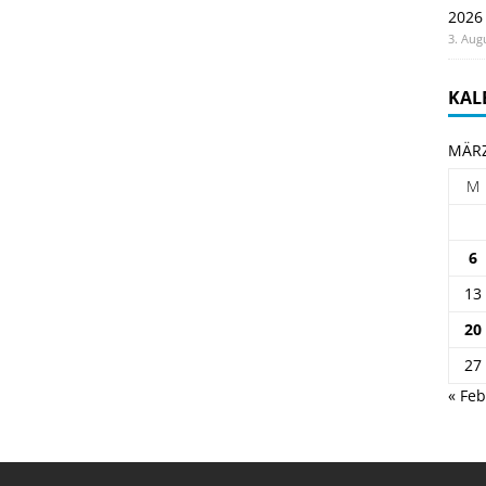
2026
3. Aug
KAL
MÄRZ
M
6
13
20
27
« Feb