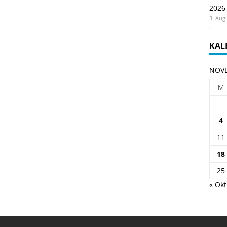
2026
3. Aug
KAL
NOVE
M
4
11
18
25
« Okt