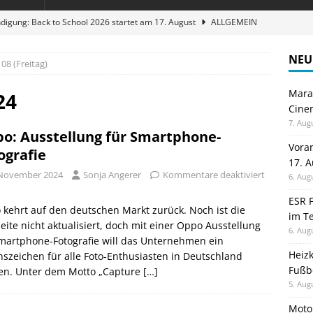
digung: Back to School 2026 startet am 17. August
ALLGEMEIN
ble 3-in-1 Magnetic Charging Station im Test: Eine Ladestation für
NEU
08 (Freitag)
Maran
en sparen: Eve Thermostat macht die Fußbodenheizung smart
24
Cinem
7. Aug
o: Ausstellung für Smartphone-
 im Test: Mein Begleiter für Wacken 2026
TELEFON
Vora
ografie
17. 
stellt neue Heimkino Receiver der Cinema Serie 2 vor
GAMES
 November 2024
Sonja Angerer
Kommentare deaktiviert
6. Aug
ESR F
kehrt auf den deutschen Markt zurück. Noch ist die
im Te
ite nicht aktualisiert, doch mit einer Oppo Ausstellung
6. Aug
martphone-Fotografie will das Unternehmen ein
Heiz
szeichen für alle Foto-Enthusiasten in Deutschland
Fußb
en. Unter dem Motto „Capture
[…]
5. Aug
Moto