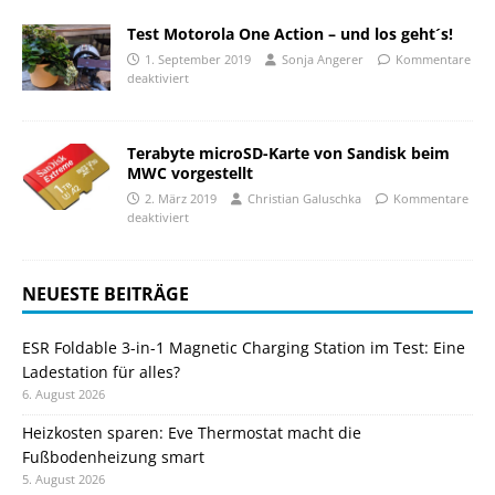
Test Motorola One Action – und los geht´s!
1. September 2019
Sonja Angerer
Kommentare
deaktiviert
Terabyte microSD-Karte von Sandisk beim
MWC vorgestellt
2. März 2019
Christian Galuschka
Kommentare
deaktiviert
NEUESTE BEITRÄGE
ESR Foldable 3-in-1 Magnetic Charging Station im Test: Eine
Ladestation für alles?
6. August 2026
Heizkosten sparen: Eve Thermostat macht die
Fußbodenheizung smart
5. August 2026