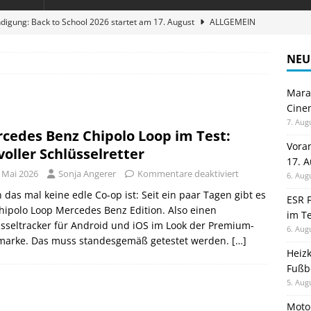
digung: Back to School 2026 startet am 17. August
ALLGEMEIN
ble 3-in-1 Magnetic Charging Station im Test: Eine Ladestation für
NEU
Maran
en sparen: Eve Thermostat macht die Fußbodenheizung smart
Cinem
7. Aug
cedes Benz Chipolo Loop im Test:
 im Test: Mein Begleiter für Wacken 2026
TELEFON
Vora
lvoller Schlüsselretter
17. 
stellt neue Heimkino Receiver der Cinema Serie 2 vor
GAMES
. Mai 2026
Sonja Angerer
Kommentare deaktiviert
6. Aug
das mal keine edle Co-op ist: Seit ein paar Tagen gibt es
ESR F
hipolo Loop Mercedes Benz Edition. Also einen
im Te
sseltracker für Android und iOS im Look der Premium-
6. Aug
marke. Das muss standesgemäß getestet werden.
[…]
Heiz
Fußb
5. Aug
Moto