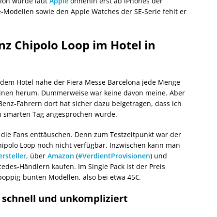
tion wurde laut
Apple
ohnehin erst ab iPhones der
e-Modellen sowie den Apple Watches der SE-Serie fehlt er
nz Chipolo Loop im Hotel in
 dem Hotel nahe der Fiera Messe Barcelona jede Menge
inen herum. Dummerweise war keine davon meine. Aber
Benz-Fahrern dort hat sicher dazu beigetragen, dass ich
 smarten Tag angesprochen wurde.
 die Fans enttäuschen. Denn zum Testzeitpunkt war der
ipolo Loop noch nicht verfügbar. Inzwischen kann man
rsteller
, über
Amazon
(
#VerdientProvisionen
) und
cedes-Händlern kaufen. Im Single Pack ist der Preis
poppig-bunten Modellen, also bei etwa 45€.
: schnell und unkompliziert