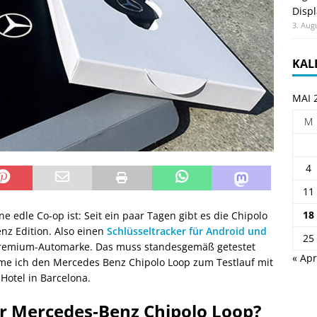
Displ
3. Aug
KAL
MAI 
M
4
11
18
e edle Co-op ist: Seit ein paar Tagen gibt es die Chipolo
nz Edition. Also einen
Schlüsseltracker für Android und
25
remium-Automarke. Das muss standesgemäß getestet
« Apr
me ich den Mercedes Benz Chipolo Loop zum Testlauf mit
-Hotel in Barcelona.
er Mercedes‑Benz Chipolo Loop?