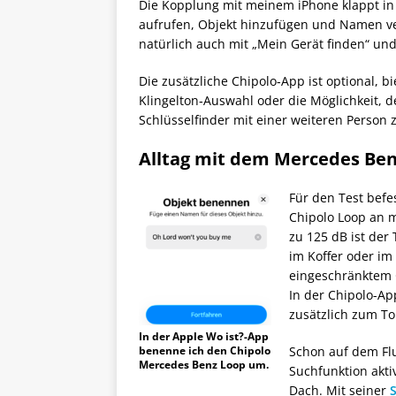
Die Kopplung mit meinem iPhone klappt in
aufrufen, Objekt hinzufügen und Namen ve
natürlich auch mit „Mein Gerät finden“ u
Die zusätzliche Chipolo‑App ist optional, bi
Klingelton‑Auswahl oder die Möglichkeit,
Schlüsselfinder mit einer weiteren Person z
Alltag mit dem Mercedes Ben
Für den Test befe
Chipolo Loop an m
zu 125 dB ist der
im Koffer oder im
eingeschränktem 
In der Chipolo-App
zusätzlich zum To
In der Apple Wo ist?-App
benenne ich den Chipolo
Schon auf dem Flu
Mercedes Benz Loop um.
Suchfunktion akti
Dach. Mit seiner