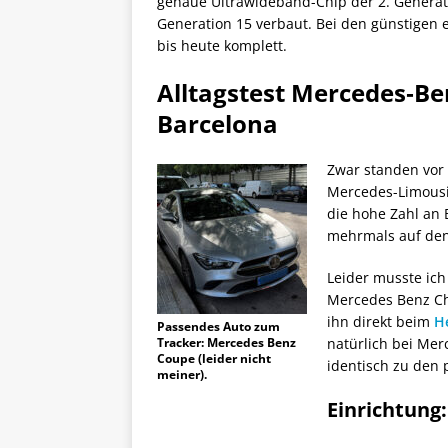
genaue Ultrawideband-Chip der 2. Genera
Generation 15 verbaut. Bei den günstigen 
bis heute komplett.
Alltagstest Mercedes‑Be
Barcelona
Zwar standen vor
Mercedes-Limous
die hohe Zahl an 
mehrmals auf den
Leider musste ich
Mercedes Benz Ch
ihn direkt beim
He
Passendes Auto zum
Tracker: Mercedes Benz
natürlich bei Mer
Coupe (leider nicht
identisch zu den 
meiner).
Einrichtung