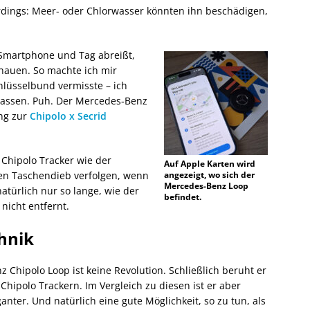
rdings: Meer- oder Chlorwasser könnten ihn beschädigen,
Smartphone und Tag abreißt,
chauen. So machte ich mir
hlüsselbund vermisste – ich
elassen. Puh. Der Mercedes‑Benz
ung zur
Chipolo x Secrid
s Chipolo Tracker wie der
Auf Apple Karten wird
nen Taschendieb verfolgen, wenn
angezeigt, wo sich der
Mercedes-Benz Loop
atürlich nur so lange, wie der
befindet.
nicht entfernt.
chnik
 Chipolo Loop ist keine Revolution. Schließlich beruht er
Chipolo Trackern. Im Vergleich zu diesen ist er aber
anter. Und natürlich eine gute Möglichkeit, so zu tun, als