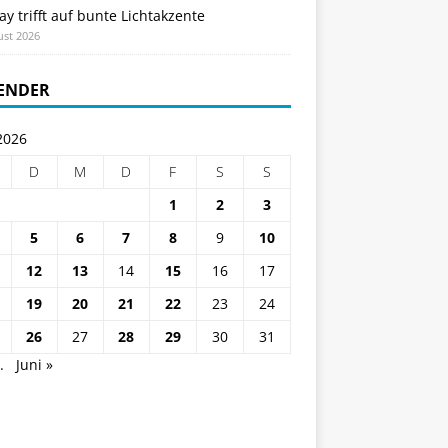
ay trifft auf bunte Lichtakzente
ust 2026
ENDER
2026
D
M
D
F
S
S
1
2
3
5
6
7
8
9
10
12
13
14
15
16
17
19
20
21
22
23
24
26
27
28
29
30
31
.
Juni »