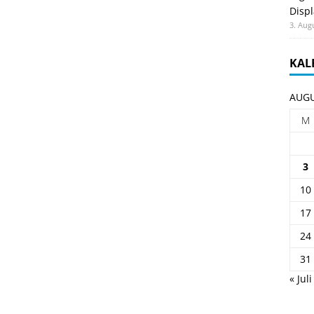
Displ
3. Aug
KAL
AUGU
M
3
10
17
24
31
« Juli