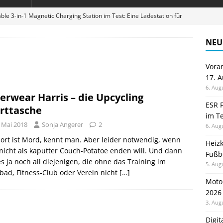
ble 3-in-1 Magnetic Charging Station im Test: Eine Ladestation für
NEU
en sparen: Eve Thermostat macht die Fußbodenheizung smart
Vora
17. 
 im Test: Mein Begleiter für Wacken 2026
TELEFON
6. Aug
erwear Harris – die Upcycling
Wanduhr von Lunartec: Großes LED-Display trifft auf bunte
ESR F
rttasche
im Te
 HERD
. Mai 2018
Sonja Angerer
2
6. Aug
digung: Back to School 2026 startet am 17. August
ALLGEMEIN
port ist Mord, kennt man. Aber leider notwendig, wenn
Heiz
icht als kaputter Couch-Potatoe enden will. Und dann
Fußb
es ja noch all diejenigen, die ohne das Training im
5. Aug
bad, Fitness-Club oder Verein nicht
[…]
Moto
2026
3. Aug
Digi