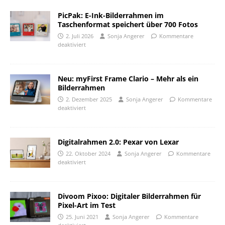
PicPak: E-Ink-Bilderrahmen im
Taschenformat speichert über 700 Fotos
2. Juli 2026
Sonja Angerer
Kommentare
deaktiviert
Neu: myFirst Frame Clario – Mehr als ein
Bilderrahmen
2. Dezember 2025
Sonja Angerer
Kommentare
deaktiviert
Digitalrahmen 2.0: Pexar von Lexar
22. Oktober 2024
Sonja Angerer
Kommentare
deaktiviert
Divoom Pixoo: Digitaler Bilderrahmen für
Pixel-Art im Test
25. Juni 2021
Sonja Angerer
Kommentare