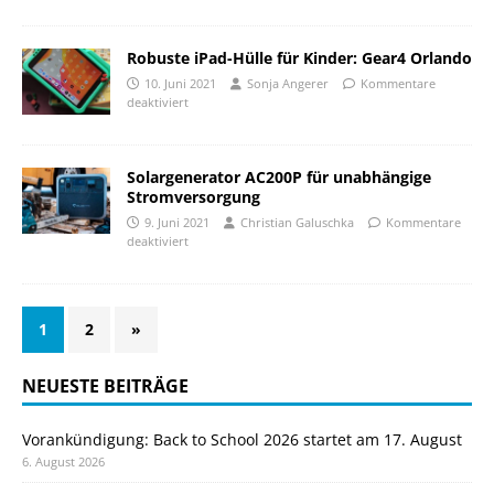
Robuste iPad-Hülle für Kinder: Gear4 Orlando
10. Juni 2021
Sonja Angerer
Kommentare
deaktiviert
Solargenerator AC200P für unabhängige
Stromversorgung
9. Juni 2021
Christian Galuschka
Kommentare
deaktiviert
1
2
»
NEUESTE BEITRÄGE
Vorankündigung: Back to School 2026 startet am 17. August
6. August 2026