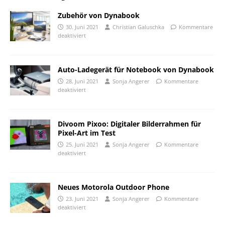
Zubehör von Dynabook
30. Juni 2021
Christian Galuschka
Kommentare
deaktiviert
Auto-Ladegerät für Notebook von Dynabook
28. Juni 2021
Sonja Angerer
Kommentare
deaktiviert
Divoom Pixoo: Digitaler Bilderrahmen für
Pixel-Art im Test
25. Juni 2021
Sonja Angerer
Kommentare
deaktiviert
Neues Motorola Outdoor Phone
23. Juni 2021
Sonja Angerer
Kommentare
deaktiviert