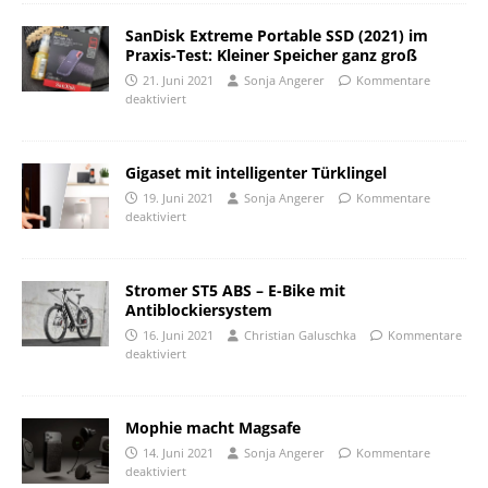
SanDisk Extreme Portable SSD (2021) im
Praxis-Test: Kleiner Speicher ganz groß
21. Juni 2021
Sonja Angerer
Kommentare
deaktiviert
Gigaset mit intelligenter Türklingel
19. Juni 2021
Sonja Angerer
Kommentare
deaktiviert
Stromer ST5 ABS – E-Bike mit
Antiblockiersystem
16. Juni 2021
Christian Galuschka
Kommentare
deaktiviert
Mophie macht Magsafe
14. Juni 2021
Sonja Angerer
Kommentare
deaktiviert