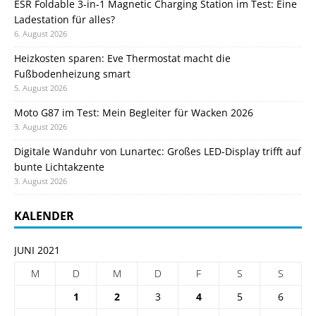
ESR Foldable 3-in-1 Magnetic Charging Station im Test: Eine
Ladestation für alles?
6. August 2026
Heizkosten sparen: Eve Thermostat macht die
Fußbodenheizung smart
5. August 2026
Moto G87 im Test: Mein Begleiter für Wacken 2026
3. August 2026
Digitale Wanduhr von Lunartec: Großes LED-Display trifft auf
bunte Lichtakzente
3. August 2026
KALENDER
JUNI 2021
M
D
M
D
F
S
S
1
2
3
4
5
6