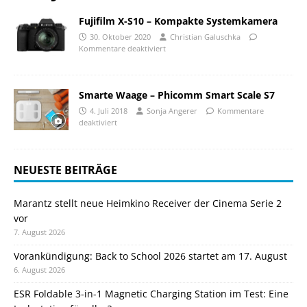
Fujifilm X-S10 – Kompakte Systemkamera
30. Oktober 2020
Christian Galuschka
Kommentare deaktiviert
Smarte Waage – Phicomm Smart Scale S7
4. Juli 2018
Sonja Angerer
Kommentare
deaktiviert
NEUESTE BEITRÄGE
Marantz stellt neue Heimkino Receiver der Cinema Serie 2
vor
7. August 2026
Vorankündigung: Back to School 2026 startet am 17. August
6. August 2026
ESR Foldable 3-in-1 Magnetic Charging Station im Test: Eine