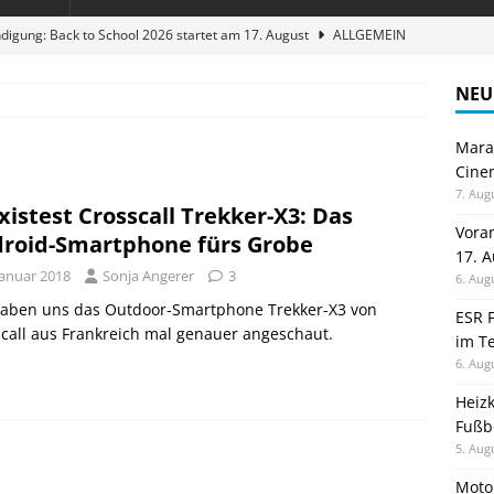
digung: Back to School 2026 startet am 17. August
ALLGEMEIN
ble 3-in-1 Magnetic Charging Station im Test: Eine Ladestation für
NEU
Maran
en sparen: Eve Thermostat macht die Fußbodenheizung smart
Cinem
7. Aug
xistest Crosscall Trekker-X3: Das
 im Test: Mein Begleiter für Wacken 2026
TELEFON
Vora
roid-Smartphone fürs Grobe
17. 
stellt neue Heimkino Receiver der Cinema Serie 2 vor
GAMES
Januar 2018
Sonja Angerer
3
6. Aug
haben uns das Outdoor-Smartphone Trekker-X3 von
ESR F
call aus Frankreich mal genauer angeschaut.
im Te
6. Aug
Heiz
Fußb
5. Aug
Moto