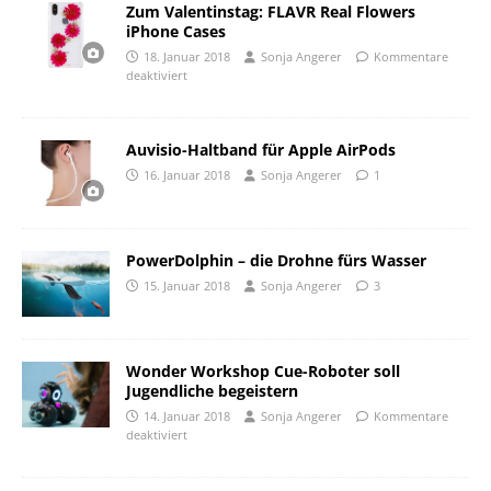
Zum Valentinstag: FLAVR Real Flowers
iPhone Cases
18. Januar 2018
Sonja Angerer
Kommentare
deaktiviert
Auvisio-Haltband für Apple AirPods
16. Januar 2018
Sonja Angerer
1
PowerDolphin – die Drohne fürs Wasser
15. Januar 2018
Sonja Angerer
3
Wonder Workshop Cue-Roboter soll
Jugendliche begeistern
14. Januar 2018
Sonja Angerer
Kommentare
deaktiviert