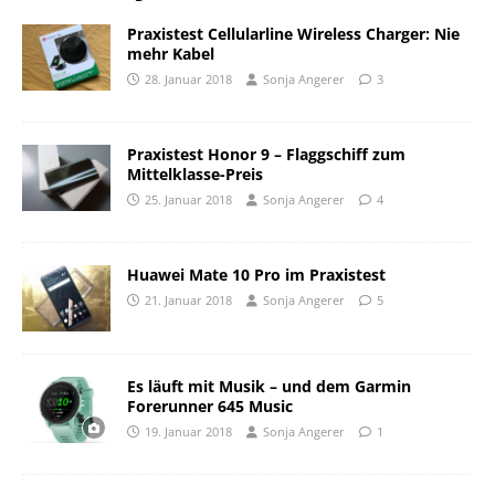
Praxistest Cellularline Wireless Charger: Nie
mehr Kabel
28. Januar 2018
Sonja Angerer
3
Praxistest Honor 9 – Flaggschiff zum
Mittelklasse-Preis
25. Januar 2018
Sonja Angerer
4
Huawei Mate 10 Pro im Praxistest
21. Januar 2018
Sonja Angerer
5
Es läuft mit Musik – und dem Garmin
Forerunner 645 Music
19. Januar 2018
Sonja Angerer
1