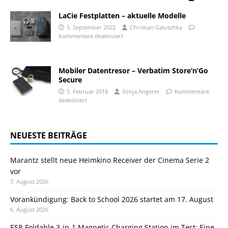
LaCie Festplatten – aktuelle Modelle
5. September 2022
Christian Galuschka
Kommentare deaktiviert
Mobiler Datentresor – Verbatim Store‘n’Go
Secure
5. Februar 2018
Sonja Angerer
Kommentare
deaktiviert
NEUESTE BEITRÄGE
Marantz stellt neue Heimkino Receiver der Cinema Serie 2
vor
7. August 2026
Vorankündigung: Back to School 2026 startet am 17. August
6. August 2026
ESR Foldable 3-in-1 Magnetic Charging Station im Test: Eine