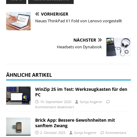
VORHERIGER
Neues ThinkPad X1 Fold von Lenovo vorgestellt
NÄCHSTER
Headsets von Dynabook
ÄHNLICHE ARTIKEL
WinZip 25 im Test: Werkzeugkasten für den
PC
10. September 2020
Sonja Angerer
Kommentare deaktiviert
Brick App: Bessere Gewohnheiten mit
sanftem Zwang
2. Oktober 2025
Sonja Angerer
Kommentare