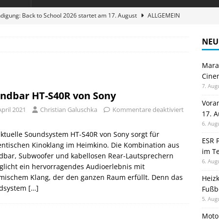
digung: Back to School 2026 startet am 17. August
ALLGEMEIN
ble 3-in-1 Magnetic Charging Station im Test: Eine Ladestation für
NEU
Maran
en sparen: Eve Thermostat macht die Fußbodenheizung smart
Cinem
7. Aug
ndbar HT-S40R von Sony
 im Test: Mein Begleiter für Wacken 2026
TELEFON
Vora
April 2021
Christian Galuschka
Kommentare deaktiviert
17. 
stellt neue Heimkino Receiver der Cinema Serie 2 vor
GAMES
6. Aug
ktuelle Soundsystem HT-S40R von Sony sorgt für
ESR F
ntischen Kinoklang im Heimkino. Die Kombination aus
im Te
dbar, Subwoofer und kabellosen Rear-Lautsprechern
6. Aug
licht ein hervorragendes Audioerlebnis mit
mischem Klang, der den ganzen Raum erfüllt. Denn das
Heiz
dsystem
[…]
Fußb
5. Aug
Moto