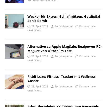
Kommentare deaktiviert
Wecker für Extrem-Schlafmützen: Getdigital
Sonic Bomb
27. April 2021
Sonja Angerer
Kommentare
deaktiviert
Alternative zu Apple MagSafe: Realpower PC-
MagSet von Ultron im Test
25. April 2021
Sonja Angerer
Kommentare
deaktiviert
Fitbit Luxe: Fitness -Tracker mit Wellness-
Ansatz
23. April 2021
Sonja Angerer
Kommentare
deaktiviert
Schnurlostelefon KX-TG6861 von Panasonic