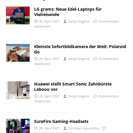
LG grams: Neue Edel-Laptops für
Vielreisende
30. April 2021
Sonja Angerer
Kommentare
deaktiviert
Kleinste Sofortbildkamera der Welt: Polaroid
Go
29. April 2021
Sonja Angerer
Kommentare
deaktiviert
Huawei stellt Smart Sonic Zahnbürste
Lebooo vor
28. April 2021
Sonja Angerer
Kommentare
deaktiviert
SureFire Gaming-Headsets
28. April 2021
Christian Galuschka