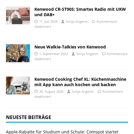
Kenwood CR-ST90S: Smartes Radio mit UKW
und DAB+
11. Juli 2024
Sonja Angerer
Kommentare
deaktiviert
Neue Walkie-Talkies von Kenwood
1. September 2022
Sonja Angerer
Kommentare
deaktiviert
Kenwood Cooking Chef XL: Küchenmaschine
mit App kann auch kochen und backen
30. August 2020
Sonja Angerer
Kommentare
deaktiviert
NEUESTE BEITRÄGE
Apple-Rabatte für Studium und Schule: Comspot startet