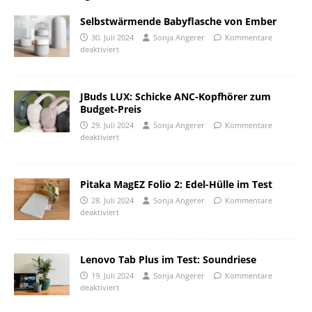
Selbstwärmende Babyflasche von Ember
30. Juli 2024
Sonja Angerer
Kommentare
deaktiviert
JBuds LUX: Schicke ANC-Kopfhörer zum
Budget-Preis
29. Juli 2024
Sonja Angerer
Kommentare
deaktiviert
Pitaka MagEZ Folio 2: Edel-Hülle im Test
28. Juli 2024
Sonja Angerer
Kommentare
deaktiviert
Lenovo Tab Plus im Test: Soundriese
19. Juli 2024
Sonja Angerer
Kommentare
deaktiviert