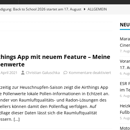
digung: Back to School 2026 startet am 17. August
ALLGEMEIN
ble 3-in-1 Magnetic Charging Station im Test: Eine Ladestation für
NEU
Maran
en sparen: Eve Thermostat macht die Fußbodenheizung smart
Cinem
7. Aug
things App mit neuem Feature – Meine
 im Test: Mein Begleiter für Wacken 2026
TELEFON
Vora
lenwerte
17. 
stellt neue Heimkino Receiver der Cinema Serie 2 vor
GAMES
 April 2021
Christian Galuschka
Kommentare deaktiviert
6. Aug
ESR F
zeitig zur Heuschnupfen-Saison zeigt die Airthings App
im Te
 Pollenwerte lokale Pollen-Informationen in Echtzeit an.
6. Aug
nder von Raumluftqualitäts- und Radon-Lösungen des
Heiz
ellers können damit den Pollenflug verfolgen. Auf
Fußb
lage dieser Daten lässt sich die Raumluftqualität
5. Aug
essern.
[…]
Moto