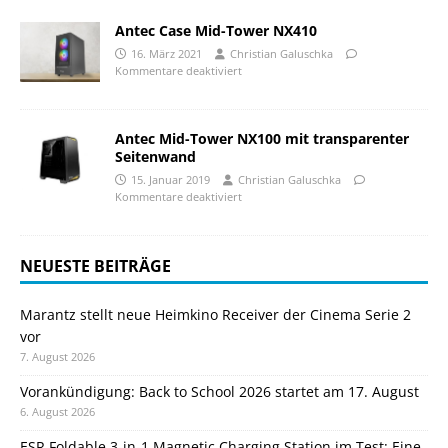
Antec Case Mid-Tower NX410
16. März 2021
Christian Galuschka
Kommentare deaktiviert
Antec Mid-Tower NX100 mit transparenter
Seitenwand
15. Januar 2019
Christian Galuschka
Kommentare deaktiviert
NEUESTE BEITRÄGE
Marantz stellt neue Heimkino Receiver der Cinema Serie 2
vor
7. August 2026
Vorankündigung: Back to School 2026 startet am 17. August
6. August 2026
ESR Foldable 3-in-1 Magnetic Charging Station im Test: Eine