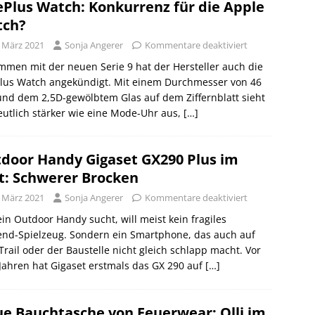
Plus Watch: Konkurrenz für die Apple
tch?
. März 2021
Sonja Angerer
Kommentare deaktiviert
men mit der neuen Serie 9 hat der Hersteller auch die
lus Watch angekündigt. Mit einem Durchmesser von 46
nd dem 2,5D-gewölbtem Glas auf dem Ziffernblatt sieht
eutlich stärker wie eine Mode-Uhr aus,
[…]
door Handy Gigaset GX290 Plus im
t: Schwerer Brocken
. März 2021
Sonja Angerer
Kommentare deaktiviert
in Outdoor Handy sucht, will meist kein fragiles
end-Spielzeug. Sondern ein Smartphone, das auch auf
rail oder der Baustelle nicht gleich schlapp macht. Vor
Jahren hat Gigaset erstmals das GX 290 auf
[…]
e Bauchtasche von Feuerwear: Olli im