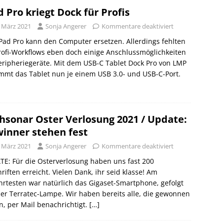
d Pro kriegt Dock für Profis
. März 2021
Sonja Angerer
Kommentare deaktiviert
Pad Pro kann den Computer ersetzen. Allerdings fehlten
rofi-Workflows eben doch einige Anschlussmöglichkeiten
eripheriegeräte. Mit dem USB-C Tablet Dock Pro von LMP
mt das Tablet nun je einem USB 3.0- und USB-C-Port.
hsonar Oster Verlosung 2021 / Update:
inner stehen fest
. März 2021
Sonja Angerer
Kommentare deaktiviert
E: Für die Osterverlosung haben uns fast 200
riften erreicht. Vielen Dank, ihr seid klasse! Am
rtesten war natürlich das Gigaset-Smartphone, gefolgt
er Terratec-Lampe. Wir haben bereits alle, die gewonnen
, per Mail benachrichtigt.
[…]