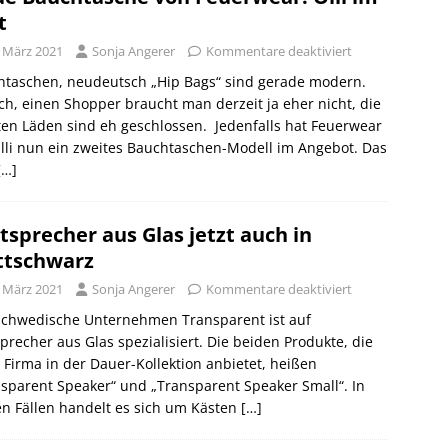
t
. März 2021
Sonja Angerer
Kommentare deaktiviert
htaschen, neudeutsch „Hip Bags“ sind gerade modern.
ch, einen Shopper braucht man derzeit ja eher nicht, die
en Läden sind eh geschlossen. Jedenfalls hat Feuerwear
lli nun ein zweites Bauchtaschen-Modell im Angebot. Das
[…]
tsprecher aus Glas jetzt auch in
tschwarz
. März 2021
Sonja Angerer
Kommentare deaktiviert
Schwedische Unternehmen Transparent ist auf
precher aus Glas spezialisiert. Die beiden Produkte, die
 Firma in der Dauer-Kollektion anbietet, heißen
sparent Speaker“ und „Transparent Speaker Small“. In
n Fällen handelt es sich um Kästen
[…]