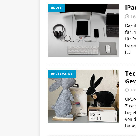
iPa
APPLE
19
Das i
für P
für P
bekom
[…]
Tec
VERLOSUNG
Gew
18
UPDAT
Zusch
begeh
von d
haben