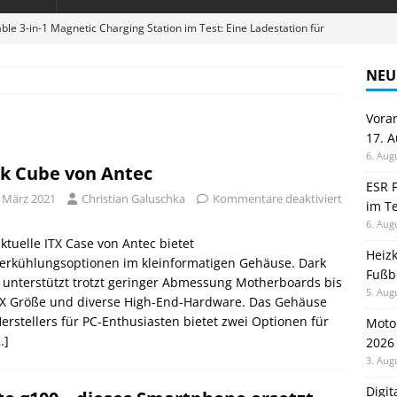
ble 3-in-1 Magnetic Charging Station im Test: Eine Ladestation für
NEU
en sparen: Eve Thermostat macht die Fußbodenheizung smart
Vora
17. 
 im Test: Mein Begleiter für Wacken 2026
TELEFON
6. Aug
k Cube von Antec
Wanduhr von Lunartec: Großes LED-Display trifft auf bunte
ESR F
. März 2021
Christian Galuschka
Kommentare deaktiviert
im Te
 HERD
6. Aug
digung: Back to School 2026 startet am 17. August
ALLGEMEIN
ktuelle ITX Case von Antec bietet
Heiz
erkühlungsoptionen im kleinformatigen Gehäuse. Dark
Fußb
unterstützt trotzt geringer Abmessung Motherboards bis
5. Aug
X Größe und diverse High-End-Hardware. Das Gehäuse
erstellers für PC-Enthusiasten bietet zwei Optionen für
Moto
…]
2026
3. Aug
Digi