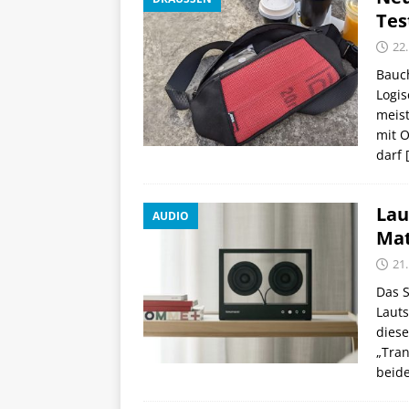
Tes
22
Bauc
Logis
meist
mit O
darf
Lau
AUDIO
Mat
21
Das 
Lauts
diese
„Tran
beide