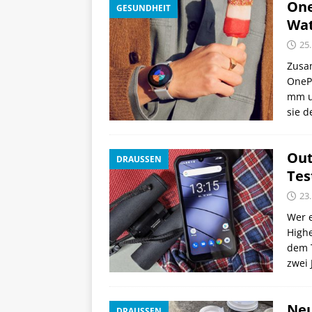
One
GESUNDHEIT
Wa
25
Zusam
OneP
mm u
sie d
Out
DRAUSSEN
Tes
23
Wer e
High
dem T
zwei 
Neu
DRAUSSEN