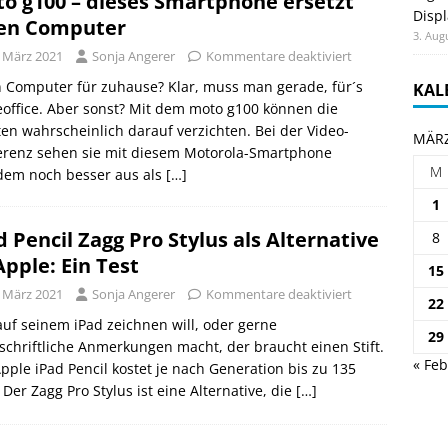
o g100 – dieses Smartphone ersetzt
Displ
en Computer
3. Aug
. März 2021
Sonja Angerer
Kommentare deaktiviert
 Computer für zuhause? Klar, muss man gerade, für´s
KAL
ffice. Aber sonst? Mit dem moto g100 können die
en wahrscheinlich darauf verzichten. Bei der Video-
MÄRZ
erenz sehen sie mit diesem Motorola-Smartphone
M
zdem noch besser aus als
[…]
1
d Pencil Zagg Pro Stylus als Alternative
8
Apple: Ein Test
15
. März 2021
Sonja Angerer
Kommentare deaktiviert
22
uf seinem iPad zeichnen will, oder gerne
29
chriftliche Anmerkungen macht, der braucht einen Stift.
« Feb
pple iPad Pencil kostet je nach Generation bis zu 135
 Der Zagg Pro Stylus ist eine Alternative, die
[…]