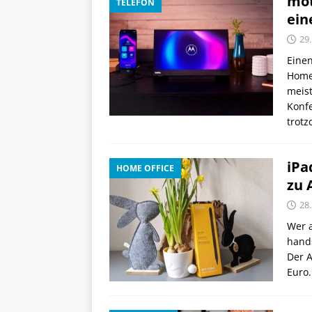
mot
TELEFON
ein
29
Einen
Homeo
meist
Konf
trot
iPa
HOME OFFICE
zu 
28
Wer a
hands
Der A
Euro.