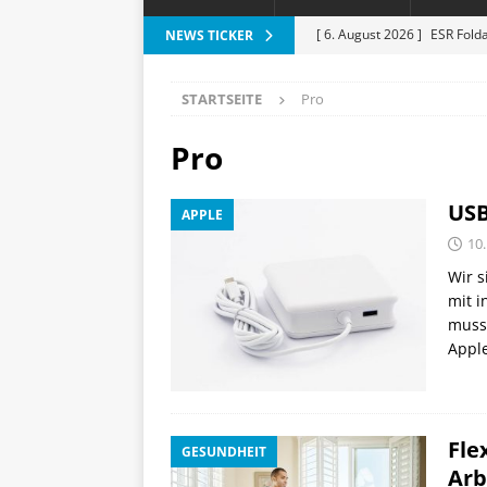
[ 6. August 2026 ]
ESR Folda
NEWS TICKER
alles?
APPLE
STARTSEITE
Pro
[ 5. August 2026 ]
Heizkost
SMART HOME
Pro
[ 3. August 2026 ]
Moto G87
USB
APPLE
[ 3. August 2026 ]
Digitale 
10.
Lichtakzente
HAUS UND
Wir s
[ 6. August 2026 ]
Vorankün
mit 
muss
Apple
Fle
GESUNDHEIT
Arb