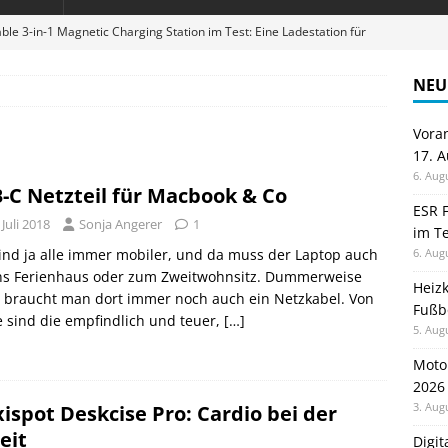
ble 3-in-1 Magnetic Charging Station im Test: Eine Ladestation für
NEU
en sparen: Eve Thermostat macht die Fußbodenheizung smart
Vora
17. 
 im Test: Mein Begleiter für Wacken 2026
TELEFON
6. Aug
-C Netzteil für Macbook & Co
Wanduhr von Lunartec: Großes LED-Display trifft auf bunte
ESR F
 Juli 2018
Sonja Angerer
1
im Te
 HERD
ind ja alle immer mobiler, und da muss der Laptop auch
6. Aug
digung: Back to School 2026 startet am 17. August
ALLGEMEIN
ins Ferienhaus oder zum Zweitwohnsitz. Dummerweise
Heiz
 braucht man dort immer noch auch ein Netzkabel. Von
Fußb
 sind die empfindlich und teuer,
[…]
5. Aug
Moto
2026
3. Aug
xispot Deskcise Pro: Cardio bei der
eit
Digi