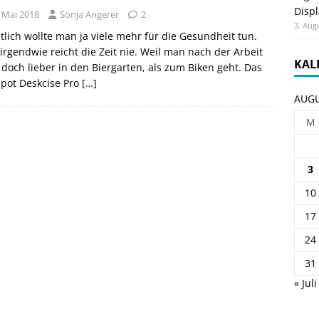
Displ
. Mai 2018
Sonja Angerer
2
3. Aug
tlich wollte man ja viele mehr für die Gesundheit tun.
irgendwie reicht die Zeit nie. Weil man nach der Arbeit
KAL
doch lieber in den Biergarten, als zum Biken geht. Das
spot Deskcise Pro
[…]
AUGU
M
3
10
17
24
31
« Juli