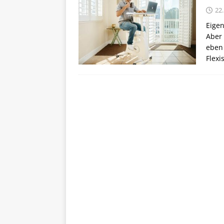
22
Eigen
Aber 
eben 
Flexi