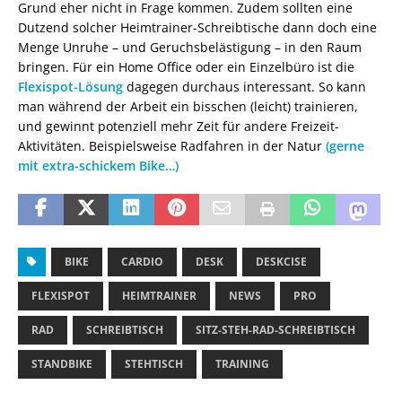
Grund eher nicht in Frage kommen. Zudem sollten eine
Dutzend solcher Heimtrainer-Schreibtische dann doch eine
Menge Unruhe – und Geruchsbelästigung – in den Raum
bringen. Für ein Home Office oder ein Einzelbüro ist die
Flexispot-Lösung
dagegen durchaus interessant. So kann
man während der Arbeit ein bisschen (leicht) trainieren,
und gewinnt potenziell mehr Zeit für andere Freizeit-
Aktivitäten. Beispielsweise Radfahren in der Natur
(gerne
mit extra-schickem Bike…)
BIKE
CARDIO
DESK
DESKCISE
FLEXISPOT
HEIMTRAINER
NEWS
PRO
RAD
SCHREIBTISCH
SITZ-STEH-RAD-SCHREIBTISCH
STANDBIKE
STEHTISCH
TRAINING