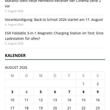
Marantz stellt neue Heimkino Receiver der Cinema Serie 2
vor
7. August 2026
Vorankündigung: Back to School 2026 startet am 17. August
6. August 2026
ESR Foldable 3-in-1 Magnetic Charging Station im Test: Eine
Ladestation für alles?
6. August 2026
KALENDER
AUGUST 2026
M
D
M
D
F
S
S
1
2
3
4
5
6
7
8
9
10
11
12
13
14
15
16
17
18
19
20
21
22
23