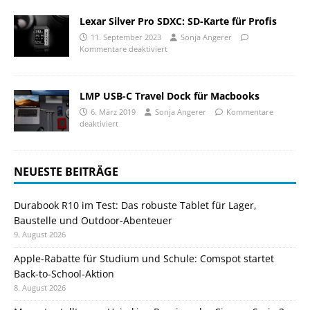
Lexar Silver Pro SDXC: SD-Karte für Profis
11. September 2023
Sonja Angerer
Kommentare deaktiviert
LMP USB-C Travel Dock für Macbooks
6. März 2019
Sonja Angerer
Kommentare
deaktiviert
NEUESTE BEITRÄGE
Durabook R10 im Test: Das robuste Tablet für Lager,
Baustelle und Outdoor-Abenteuer
9. August 2026
Apple-Rabatte für Studium und Schule: Comspot startet
Back-to-School-Aktion
8. August 2026