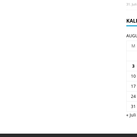
31. Jul
KAL
AUGU
M
3
10
17
24
31
« Juli