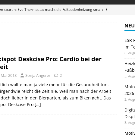
en sparen: Eve Thermostat macht die Fußbodenheizung smart
NEU
 im Test: Mein Begleiter für Wacken 2026
TELEFON
ESR F
Wanduhr von Lunartec: Großes LED-Display trifft auf bunte
im Te
 HERD
6. Aug
xispot Deskcise Pro: Cardio bei der
zum Laufen: Virtuelle Challenges
GESUNDHEIT
Heiz
eit
Fußb
ble 3-in-1 Magnetic Charging Station im Test: Eine Ladestation für
. Mai 2018
Sonja Angerer
2
5. Aug
tlich wollte man ja viele mehr für die Gesundheit tun.
Moto
irgendwie reicht die Zeit nie. Weil man nach der Arbeit
2026
doch lieber in den Biergarten, als zum Biken geht. Das
3. Aug
spot Deskcise Pro
[…]
Digi
Displ
3. Aug
Motiv