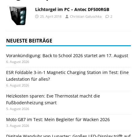
Lichtorgel im PC – Antec DF500RGB
25. April 2018
Christian Galuschka
2
NEUESTE BEITRÄGE
Vorankündigung: Back to School 2026 startet am 17. August
6. August 2026
ESR Foldable 3-in-1 Magnetic Charging Station im Test: Eine
Ladestation für alles?
6. August 2026
Heizkosten sparen: Eve Thermostat macht die
Fußbodenheizung smart
5. August 2026
Moto G87 im Test: Mein Begleiter für Wacken 2026
3. August 2026
Digitale Wanduhr von Lunartec: Großes LED-Display trifft auf