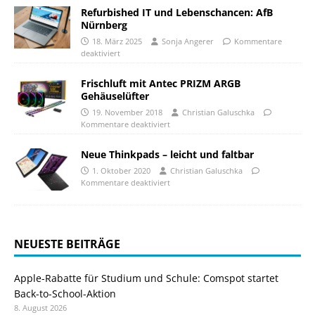
Refurbished IT und Lebenschancen: AfB
Nürnberg
18. März 2025
Sonja Angerer
Kommentare
deaktiviert
Frischluft mit Antec PRIZM ARGB
Gehäuselüfter
19. November 2018
Christian Galuschka
Kommentare deaktiviert
Neue Thinkpads – leicht und faltbar
1. Oktober 2020
Christian Galuschka
Kommentare deaktiviert
NEUESTE BEITRÄGE
Apple-Rabatte für Studium und Schule: Comspot startet
Back-to-School-Aktion
8. August 2026