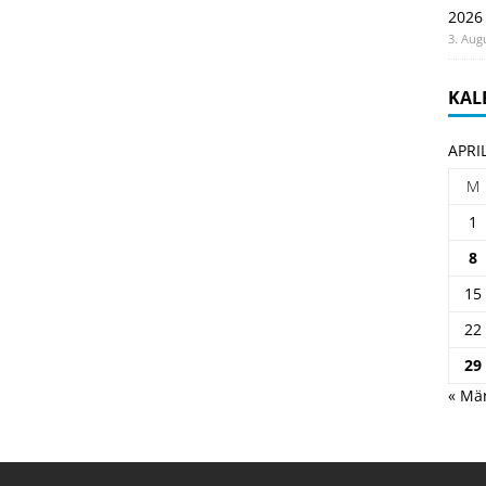
2026
3. Aug
KAL
APRI
M
1
8
15
22
29
« Mä