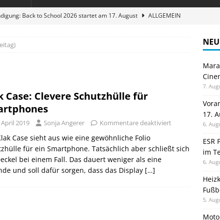
digung: Back to School 2026 startet am 17. August
ALLGEMEIN
ble 3-in-1 Magnetic Charging Station im Test: Eine Ladestation für
NEU
eitag)
Maran
en sparen: Eve Thermostat macht die Fußbodenheizung smart
Cinem
7. Aug
k Case: Clevere Schutzhülle für
 im Test: Mein Begleiter für Wacken 2026
TELEFON
Vora
artphones
17. 
stellt neue Heimkino Receiver der Cinema Serie 2 vor
GAMES
 April 2019
Sonja Angerer
Kommentare deaktiviert
6. Aug
lak Case sieht aus wie eine gewöhnliche Folio
ESR F
zhülle für ein Smartphone. Tatsächlich aber schließt sich
im Te
eckel bei einem Fall. Das dauert weniger als eine
6. Aug
de und soll dafür sorgen, dass das Display
[…]
Heiz
Fußb
5. Aug
Moto