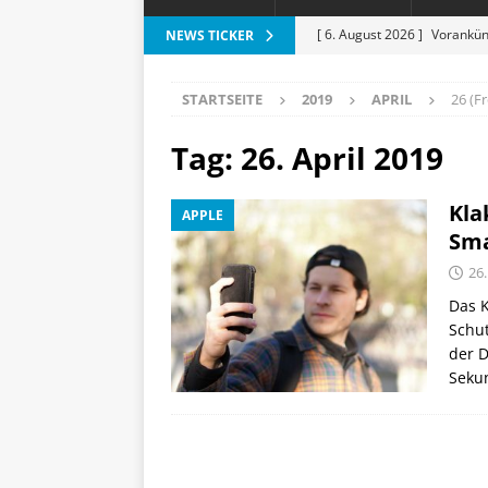
[ 6. August 2026 ]
Vorankün
NEWS TICKER
[ 6. August 2026 ]
ESR Folda
STARTSEITE
2019
APRIL
26 (Fr
alles?
APPLE
[ 5. August 2026 ]
Heizkost
Tag:
26. April 2019
SMART HOME
Kla
APPLE
[ 3. August 2026 ]
Moto G87
Sm
[ 7. August 2026 ]
Marantz 
26.
Das K
Schut
der D
Sekun