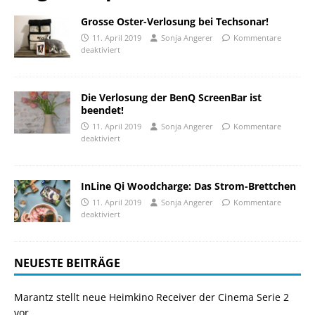
Grosse Oster-Verlosung bei Techsonar!
11. April 2019
Sonja Angerer
Kommentare
deaktiviert
Die Verlosung der BenQ ScreenBar ist
beendet!
11. April 2019
Sonja Angerer
Kommentare
deaktiviert
InLine Qi Woodcharge: Das Strom-Brettchen
11. April 2019
Sonja Angerer
Kommentare
deaktiviert
NEUESTE BEITRÄGE
Marantz stellt neue Heimkino Receiver der Cinema Serie 2
vor