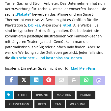
Tarife, Gas- und Strom-Anbieter. Das Unternehmen hat nun
Retro-Werbung für Technik-Bestseller entwerfen lassen. Die
sechs
„Plakate“
bewerben das iPhone und ein Smart-
Thermostat von Hive. Außerdem gibt es Grafiken für die
Playstation 5,
E-Bikes,
Alexa sowie
Fitbit.
Alle Werbeillus
sind im typischen Sixties-Stil gehalten. Das bedeutet, sie
kombinieren pastellige Illustrationen von Familien-Szenen
mit längeren Texten. Ja nach Gemüt kann man die
paternalistisch, spießig oder einfach naiv finden. Aber so
war die Werbung zu der Zeit eben gestrickt. Jedenfalls sind
die
Illus sehr nett – und kostenlos anzusehen.
Insofern: Ein netter Spaß, nicht nur für
Mad Men-Fans.
FITBIT
IPHONE
MAD MEN
PLAKAT
PLAYSTATION
RETO
TAG
WERBUNG