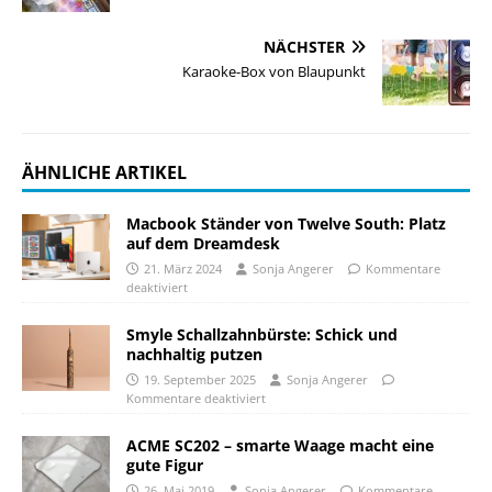
NÄCHSTER
Karaoke-Box von Blaupunkt
ÄHNLICHE ARTIKEL
Macbook Ständer von Twelve South: Platz
auf dem Dreamdesk
21. März 2024
Sonja Angerer
Kommentare
deaktiviert
Smyle Schallzahnbürste: Schick und
nachhaltig putzen
19. September 2025
Sonja Angerer
Kommentare deaktiviert
ACME SC202 – smarte Waage macht eine
gute Figur
26. Mai 2019
Sonja Angerer
Kommentare