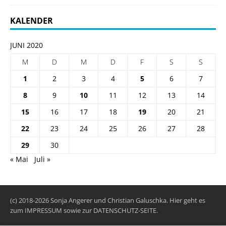
KALENDER
JUNI 2020
M
D
M
D
F
S
S
1
2
3
4
5
6
7
8
9
10
11
12
13
14
15
16
17
18
19
20
21
22
23
24
25
26
27
28
29
30
« Mai
Juli »
(c) 2018-2026 Sonja Angerer und Christian Galuschka. Hier geht es
zum
IMPRESSUM
sowie zur
DATENSCHUTZ-SEITE
.