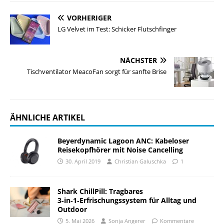
VORHERIGER
LG Velvet im Test: Schicker Flutschfinger
NÄCHSTER
Tischventilator MeacoFan sorgt für sanfte Brise
ÄHNLICHE ARTIKEL
Beyerdynamic Lagoon ANC: Kabeloser
Reisekopfhörer mit Noise Cancelling
30. April 2019
Christian Galuschka
1
Shark ChillPill: Tragbares
3‑in‑1‑Erfrischungssystem für Alltag und
Outdoor
5. Mai 2026
Sonja Angerer
Kommentare