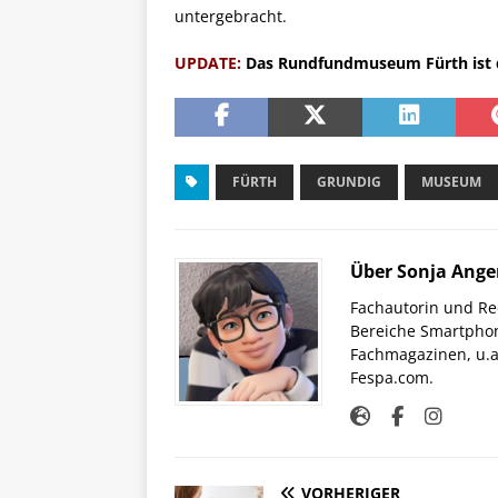
untergebracht.
UPDATE:
Das Rundfundmuseum Fürth ist d
FÜRTH
GRUNDIG
MUSEUM
Über Sonja Ange
Fachautorin und Red
Bereiche Smartphon
Fachmagazinen, u.a 
Fespa.com.
VORHERIGER