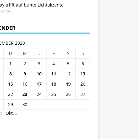
ay trifft auf bunte Lichtakzente
ust 2026
ENDER
EMBER 2020
D
M
D
F
S
S
1
2
3
4
5
6
8
9
10
11
12
13
15
16
17
18
19
20
22
23
24
25
26
27
29
30
.
Okt. »