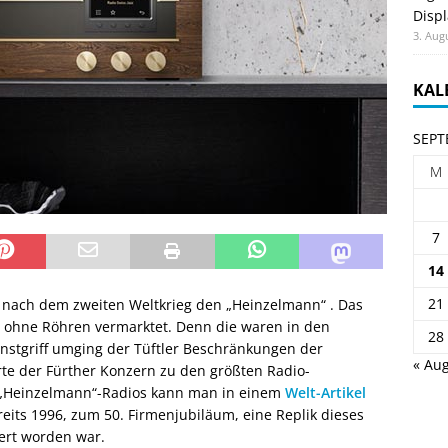
Displ
3. Aug
KAL
SEPT
M
7
14
21
 nach dem zweiten Weltkrieg den „Heinzelmann“ . Das
z ohne Röhren vermarktet. Denn die waren in den
28
stgriff umging der Tüftler Beschränkungen der
« Aug
te der Fürther Konzern zu den größten Radio-
e „Heinzelmann“-Radios kann man in einem
Welt-Artikel
eits 1996, zum 50. Firmenjubiläum, eine Replik dieses
iert worden war.