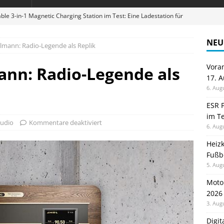
ble 3-in-1 Magnetic Charging Station im Test: Eine Ladestation für
NEU
lmann: Radio-Legende als Replik
en sparen: Eve Thermostat macht die Fußbodenheizung smart
Vora
ann: Radio-Legende als
17. 
 im Test: Mein Begleiter für Wacken 2026
TELEFON
6. Aug
Wanduhr von Lunartec: Großes LED-Display trifft auf bunte
ESR F
im Te
 HERD
udio
Kommentare deaktiviert
6. Aug
digung: Back to School 2026 startet am 17. August
ALLGEMEIN
Heiz
Fußb
5. Aug
Moto
2026
3. Aug
Digi