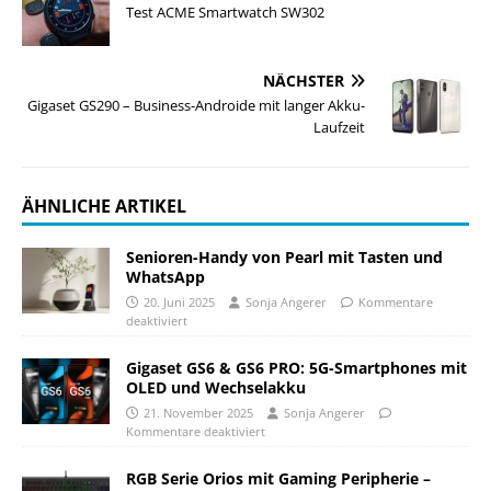
Test ACME Smartwatch SW302
NÄCHSTER
Gigaset GS290 – Business-Androide mit langer Akku-
Laufzeit
ÄHNLICHE ARTIKEL
Senioren-Handy von Pearl mit Tasten und
WhatsApp
20. Juni 2025
Sonja Angerer
Kommentare
deaktiviert
Gigaset GS6 & GS6 PRO: 5G-Smartphones mit
OLED und Wechselakku
21. November 2025
Sonja Angerer
Kommentare deaktiviert
RGB Serie Orios mit Gaming Peripherie –