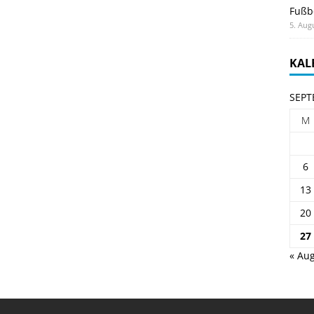
Fußb
5. Aug
KAL
SEPT
M
6
13
20
27
« Aug