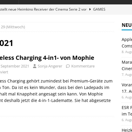
stellt neue Heimkino Receiver der Cinema Serie 2 vor
GAMES
digung: Back to School 2026 startet am 17. August
ALLGEMEIN
NEU
29 (Mittwoch)
ble 3-in-1 Magnetic Charging Station im Test: Eine Ladestation für
Appl
2021
Comsp
en sparen: Eve Thermostat macht die Fußbodenheizung smart
8. Aug
eless Charging 4-in1- von Mophie
Maran
. September 2021
Sonja Angerer
Kommentare
Cinem
atte für Studium und Schule: Comspot startet Back-to-School-
viert
7. Aug
less Charging gehört zumindest bei Premium-Geräte zum
Vora
 Ton. Da ist es kein Wunder, dass bei den Ladepads im
17. 
halt mal Knappheit angesagt sein kann. Von Mophie
6. Aug
 deshalb jetzt die 4-in-1-Ladematte. Sie hat abgesetzte
ESR F
im Te
6. Aug
Heiz