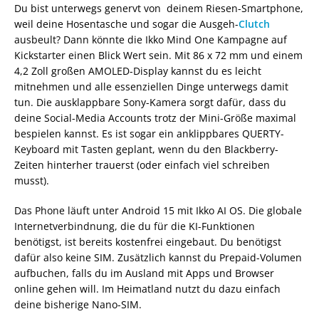
Du bist unterwegs genervt von deinem Riesen-Smartphone,
weil deine Hosentasche und sogar die Ausgeh-
Clutch
ausbeult? Dann könnte die Ikko Mind One Kampagne auf
Kickstarter einen Blick Wert sein. Mit 86 x 72 mm und einem
4,2 Zoll großen AMOLED-Display kannst du es leicht
mitnehmen und alle essenziellen Dinge unterwegs damit
tun. Die ausklappbare Sony-Kamera sorgt dafür, dass du
deine Social-Media Accounts trotz der Mini-Größe maximal
bespielen kannst. Es ist sogar ein anklippbares QUERTY-
Keyboard mit Tasten geplant, wenn du den Blackberry-
Zeiten hinterher trauerst (oder einfach viel schreiben
musst).
Das Phone läuft unter Android 15 mit Ikko AI OS. Die globale
Internetverbindnung, die du für die KI-Funktionen
benötigst, ist bereits kostenfrei eingebaut. Du benötigst
dafür also keine SIM. Zusätzlich kannst du Prepaid-Volumen
aufbuchen, falls du im Ausland mit Apps und Browser
online gehen will. Im Heimatland nutzt du dazu einfach
deine bisherige Nano-SIM.