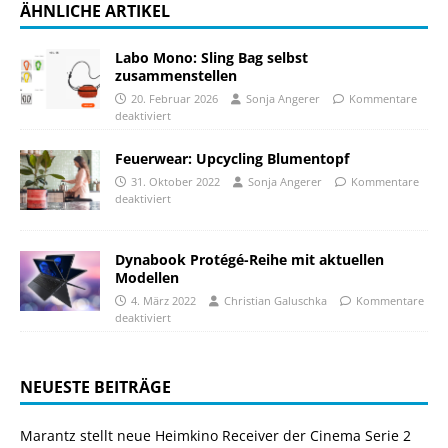
ÄHNLICHE ARTIKEL
Labo Mono: Sling Bag selbst
zusammenstellen
20. Februar 2026
Sonja Angerer
Kommentare
deaktiviert
Feuerwear: Upcycling Blumentopf
31. Oktober 2022
Sonja Angerer
Kommentare
deaktiviert
Dynabook Protégé-Reihe mit aktuellen
Modellen
4. März 2022
Christian Galuschka
Kommentare
deaktiviert
NEUESTE BEITRÄGE
Marantz stellt neue Heimkino Receiver der Cinema Serie 2